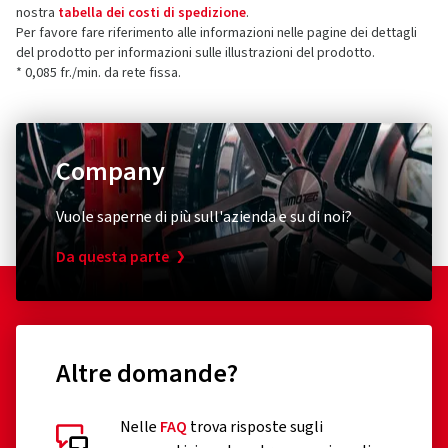
nostra
tabella dei costi di spedizione
.
Viale Piero e Alberto Pirelli 25
Per favore fare riferimento alle informazioni nelle pagine dei dettagli
20126 Milano
5 stelle
(1)
del prodotto per informazioni sulle illustrazioni del prodotto.
Italia
* 0,085 fr./min. da rete fissa.
4 stelle
(2)
3 stelle
(1)
Contatto per la sicurezza dei prodotti (non
2 stelle
(0)
assistenza clienti)
1 stella
(0)
Company
E-mail:
consumer.support@pirelli.com
Vuole saperne di più sull'azienda e su di noi?
Da questa parte
Altre domande?
Nelle
FAQ
trova risposte sugli