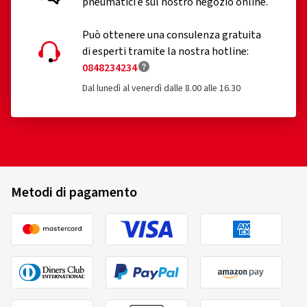
pneumatici e sul nostro negozio online.
Recensioni dei clienti in dettaglio
Può ottenere una consulenza gratuita
di esperti tramite la nostra hotline:
0848234234
Dal lunedì al venerdì dalle 8.00 alle 16.30
20/04/2020
Acquisto certificato
Alles Ok
Metodi di pagamento
(Tradurre)
Dimensioni:
130/80 -17 65R
08/09/2014