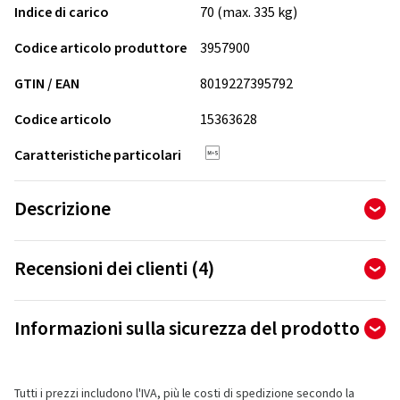
Indice di carico
70 (max. 335 kg)
Codice articolo produttore
3957900
GTIN / EAN
8019227395792
Codice articolo
15363628
Caratteristiche particolari
Descrizione
Un nuovo concetto di pneumatico d'avventura Enduro On/off
Recensioni dei clienti (4)
dedicato alle spedizioni off-road, caratterizzato da trazione
off-road e stabilità su strada, con un eccellente durata.
4,00
Ø
/ 5 stelle
Migliorate trazione off-road e manegevolezza. 30% in più di
Informazioni sulla sicurezza del prodotto
durata rispetto al suo predecessore. Disegno del battistrada
di 4 recensioni totali
studiato per migliorare le prestazioni. Adatto per moto
Produttore
Le recensioni possono essere pubblicate solo dai clienti
enduro sia leggere che pesanti.
che hanno
ordinato e ricevuto
l'articolo.
Tutti i prezzi includono l'IVA, più le costi di spedizione secondo la
Pirelli Tyre SPA