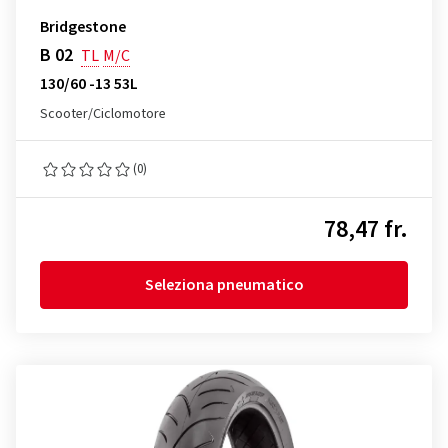
Bridgestone
B 02
TL
M/C
130/60 -13 53L
Scooter/Ciclomotore
(0)
78,47 fr.
Seleziona pneumatico