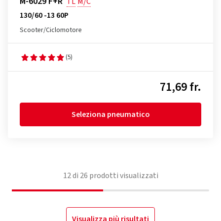
M-6029 F+R
TL
M/C
130/60 -13 60P
Scooter/Ciclomotore
(5)
71,69 fr.
Seleziona pneumatico
12
di
26
prodotti visualizzati
Visualizza più risultati