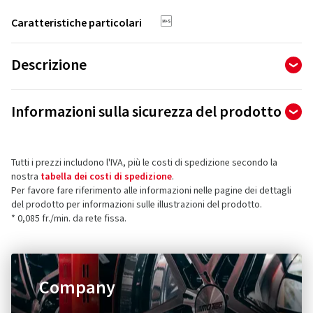
Caratteristiche particolari
Descrizione
Profilo di prima classe con prestazioni eccellenti su qualsiasi
Informazioni sulla sicurezza del prodotto
terreno
Rappresentante autorizzato
Design accattivante e sportivo con grip eccezionale e
maggiore comfort di guida.
Tutti i prezzi includono l'IVA, più le costi di spedizione secondo la
Maxxis Tech Center Europe B.V.
nostra
tabella dei costi di spedizione
.
Neutronenlaan 7
Per favore fare riferimento alle informazioni nelle pagine dei dettagli
- Design del profilo “testato in campionato” con eccellente
5405NG Uden
del prodotto per informazioni sulle illustrazioni del prodotto.
resistenza alle forature
Paesi Bassi
* 0,085 fr./min. da rete fissa.
- Progettato per l'uso su qualsiasi terreno, duro, morbido,
misto o roccioso
Contatto per la sicurezza dei prodotti (non
- Aderenza sicura e grande comfort di guida su strada, su
assistenza clienti)
terreni irregolari, fango e neve
Company
E-mail:
regulation@maxxistce.nl
- Blocchi del battistrada più larghi e resistenti con trazione