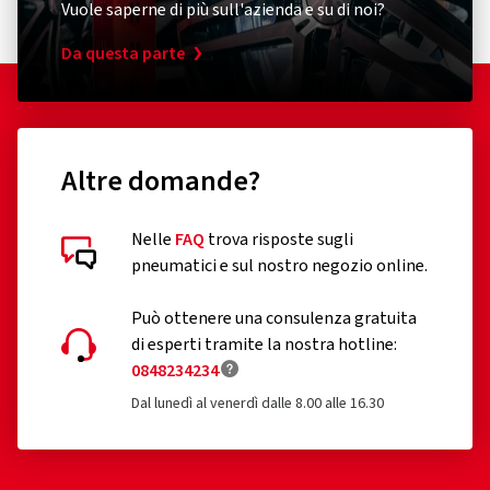
eccellente in fase di accelerazione e frenata, riducono il
Vuole saperne di più sull'azienda e su di noi?
rollio
- Mescola speciale con aderenza superiore alla media e
Da questa parte
durata eccezionale
- Scritta bicolore sul fianco per una maggiore attrattiva
Altre domande?
Nelle
FAQ
trova risposte sugli
pneumatici e sul nostro negozio online.
Può ottenere una consulenza gratuita
di esperti tramite la nostra hotline:
0848234234
Dal lunedì al venerdì dalle 8.00 alle 16.30