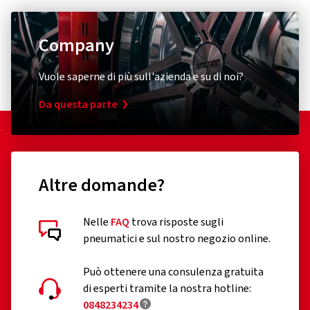
contemporaneamente un imbattibile rapporto
Contatto per la sicurezza dei prodotti (non
prezzo/prestazioni.
assistenza clienti)
Company
E-mail:
reifen@zbr-hohl.de
Vuole saperne di più sull'azienda e su di noi?
Da questa parte
Altre domande?
Nelle
FAQ
trova risposte sugli
pneumatici e sul nostro negozio online.
Può ottenere una consulenza gratuita
di esperti tramite la nostra hotline:
0848234234