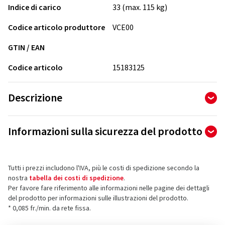
Indice di carico
33 (max. 115 kg)
Codice articolo produttore
VCE00
GTIN / EAN
Codice articolo
15183125
Descrizione
Il VEE-Rubber VRM-140 è uno pneumatico asiatico di qualità
Informazioni sulla sicurezza del prodotto
e conveniente. È prodotto da un grosso fabbricante di
pneumatici dalla pluriennale esperienza. Il VEE-Rubber VRM-
Produttore
140 è prodotto con tecnologie avanzate ed è soggetto a
severi controlli di qualità in ogni fase di fabbricazione.
Tutti i prezzi includono l'IVA, più le costi di spedizione secondo la
Zweiradbereifung Hohl GmbH
nostra
tabella dei costi di spedizione
.
Sviluppato per un utilizzo versatile, ha le migliori
Langenfelder Straße 170
Per favore fare riferimento alle informazioni nelle pagine dei dettagli
caratteristiche di guida e la qualità diventa visibile in ogni
51371 Leverkusen-Hitdorf
del prodotto per informazioni sulle illustrazioni del prodotto.
suo dettaglio. Il VEE-Rubber VRM-140 corrisponde a tutte le
Germania
* 0,085 fr./min. da rete fissa.
esigenze e a tutti gli standard del mercato europeo offrendo