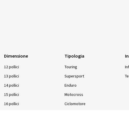
Dimensione
Tipologia
I
12 pollici
Touring
In
13 pollici
Supersport
Te
14 pollici
Enduro
15 pollici
Motocross
16 pollici
Ciclomotore
17 pollici
Scooter
18 pollici
Quad