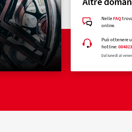
Altre doma
Nelle
FAQ
trova
online.
Può ottenere un
hotline:
08482
Dal lunedì al vener