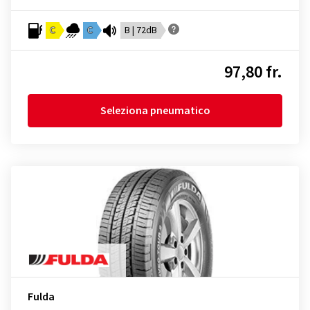
C
C
B | 72dB
97,80 fr.
Seleziona pneumatico
Fulda