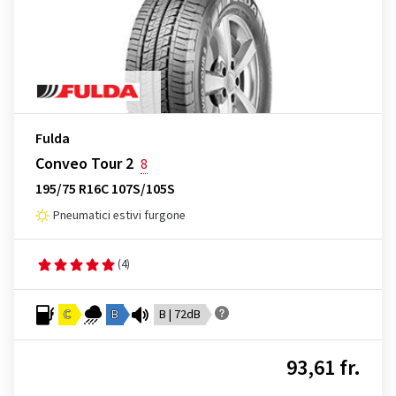
Fulda
Conveo Tour 2
8
195/75 R16C 107S/105S
Pneumatici estivi furgone
(4)
C
B
B | 72dB
93,61 fr.