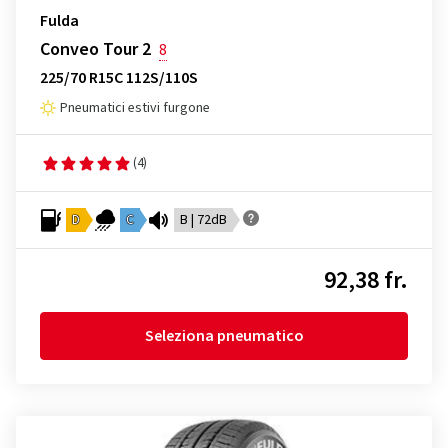
Fulda
Conveo Tour 2
8
225/70 R15C 112S/110S
Pneumatici estivi furgone
(4)
D
C
B | 72dB
92,38 fr.
Seleziona pneumatico