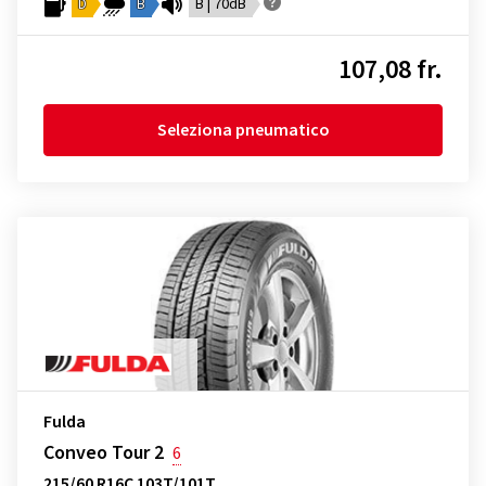
D
B
B | 70dB
107,08 fr.
Seleziona pneumatico
Fulda
Conveo Tour 2
6
215/60 R16C 103T/101T