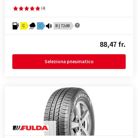
(4)
C
C
B | 72dB
88,47 fr.
Seleziona pneumatico