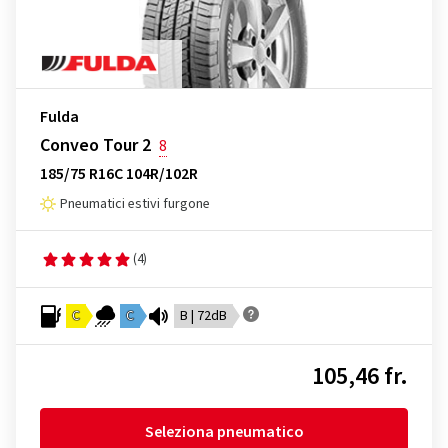
Fulda
Conveo Tour 2
8
185/75 R16C 104R/102R
Pneumatici estivi furgone
(4)
C
C
B | 72dB
105,46 fr.
Seleziona pneumatico