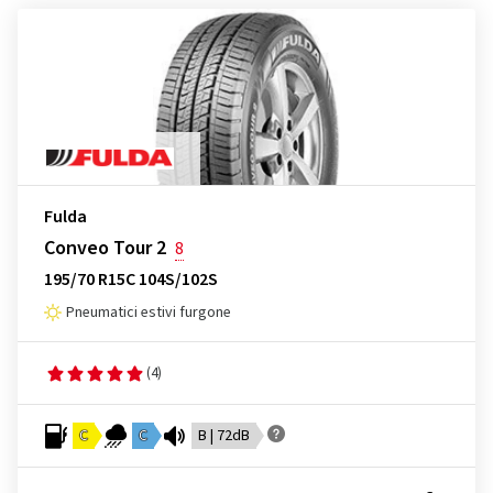
Fulda
Conveo Tour 2
8
195/70 R15C 104S/102S
Pneumatici estivi furgone
(4)
C
C
B | 72dB