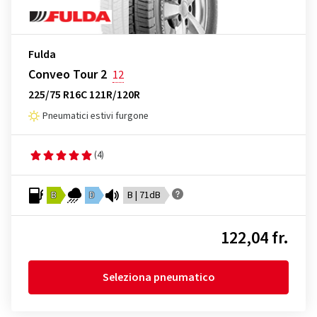
Fulda
Conveo Tour 2
12
225/75 R16C 121R/120R
Pneumatici estivi furgone
(4)
B
D
B | 71dB
122,04 fr.
Seleziona pneumatico