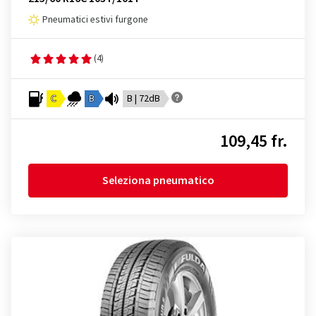
Pneumatici estivi furgone
(4)
C
B
B | 72dB
109,45 fr.
Seleziona pneumatico