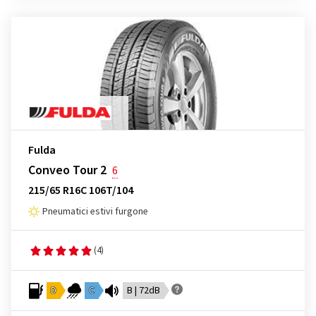
Fulda
Conveo Tour 2
6
215/65 R16C 106T/104
Pneumatici estivi furgone
(4)
D
C
B | 72dB