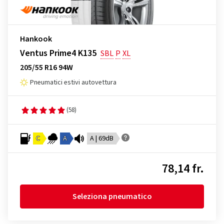
Hankook
Ventus Prime4 K135
SBL
P
XL
205/55 R16 94W
Pneumatici estivi autovettura
(58)
C
A
A | 69dB
78,14 fr.
Seleziona pneumatico