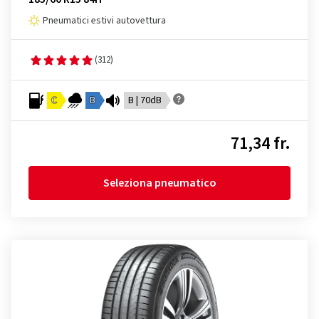
Pneumatici estivi autovettura
(312)
C
B
B | 70dB
71,34 fr.
Seleziona pneumatico