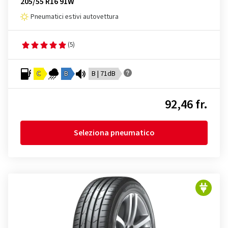
205/55 R16 91W
Pneumatici estivi autovettura
(5)
C
B
B | 71dB
92,46 fr.
Seleziona pneumatico