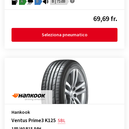
A
B
B | 71dB
69,69 fr.
Seleziona pneumatico
Hankook
Ventus Prime3 K125
SBL
185/60 R15 84H