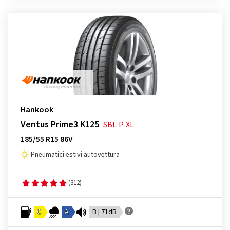
Hankook
Ventus Prime3 K125
SBL
P
XL
185/55 R15 86V
Pneumatici estivi autovettura
(312)
C
A
B | 71dB