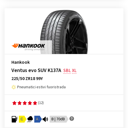
Hankook
Ventus evo SUV K137A
SBL
XL
225/50 ZR18 99Y
Pneumatici estivi fuoristrada
(12)
C
A
B | 70dB