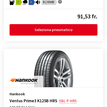
B
A
B | 69dB
91,53 fr.
Seleziona pneumatico
Hankook
Ventus Prime3 K125B HRS
SBL
P
HRS