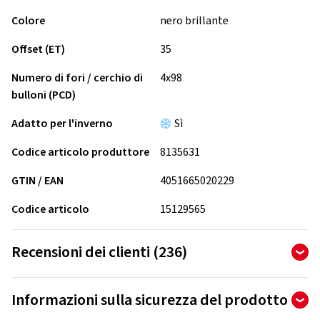
Colore
nero brillante
Offset (ET)
35
Numero di fori / cerchio di
4x98
bulloni (PCD)
Adatto per l'inverno
Sì
Codice articolo produttore
8135631
GTIN / EAN
4051665020229
Codice articolo
15129565
Recensioni dei clienti (236)
4,64
Ø
/ 5 stelle
Informazioni sulla sicurezza del prodotto
di 236 recensioni totali