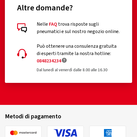
Altre domande?
Nelle
FAQ
trova risposte sugli
Recensioni dei clienti in dettaglio
pneumatici e sul nostro negozio online.
Può ottenere una consulenza gratuita
di esperti tramite la nostra hotline:
0848234234
Dal lunedì al venerdì dalle 8.00 alle 16.30
24/07/2026
Acquisto certificato
Samuel G., Germania
Dimensioni del cerchione in pollici:
6,5x16 - ET 45 -
Metodi di pagamento
LK 4x100
Colore:
nero brillante
Cerchioni montati su:
Pneumatici invernali