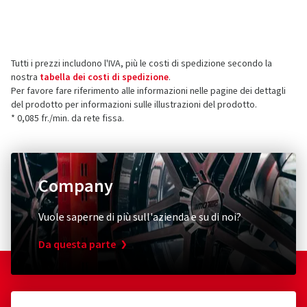
Produttore
Le recensioni possono essere pubblicate solo dai clienti
che hanno
ordinato e ricevuto
l'articolo.
Borbet Vertriebs GmbH
Tratmoos 5
Tutti i prezzi includono l'IVA, più le costi di spedizione secondo la
85467 Neuching
5 stelle
(163)
nostra
tabella dei costi di spedizione
.
Germania
4 stelle
(63)
Per favore fare riferimento alle informazioni nelle pagine dei dettagli
del prodotto per informazioni sulle illustrazioni del prodotto.
3 stelle
(9)
Contatto per la sicurezza dei prodotti (non
* 0,085 fr./min. da rete fissa.
2 stelle
(1)
assistenza clienti)
1 stella
(0)
E-mail:
info@borbet.de
Company
Vuole saperne di più sull'azienda e su di noi?
Da questa parte