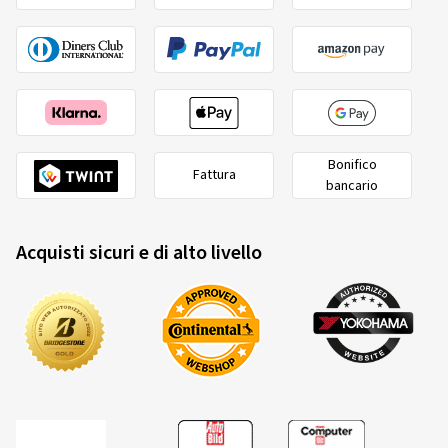
Tipo di veicolo:
Toyota Yaris (XP13M(a)) Facelift
14/05/2026
Acquisto certificato
Bonifico
Fattura
bancario
Sarah K., Svizzera
Die Felgen sind schön und passen wunderbar, vor allem
Acquisti sicuri e di alto livello
mit dem beigefügten Kunststoff-Adapterring für die
Radnabe (Durchmesseranpassung) haben sie sich
einfach montieren lassen - somit alles bestens! Grüsse
aus der Schweiz, Sarah K
(Tradurre)
Dimensioni del cerchione in pollici:
5,5x15 - ET 40 -
LK 4x100