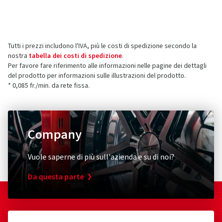
Produttore
Le recensioni possono essere pubblicate solo dai clienti
che hanno
ordinato e ricevuto
l'articolo.
Borbet Vertriebs GmbH
Tratmoos 5
Tutti i prezzi includono l'IVA, più le costi di spedizione secondo la
85467 Neuching
5 stelle
(40)
nostra
tabella dei costi di spedizione
.
Germania
4 stelle
(6)
Per favore fare riferimento alle informazioni nelle pagine dei dettagli
del prodotto per informazioni sulle illustrazioni del prodotto.
3 stelle
(1)
Contatto per la sicurezza dei prodotti (non
* 0,085 fr./min. da rete fissa.
2 stelle
(0)
assistenza clienti)
1 stella
(0)
E-mail:
info@borbet.de
Company
Vuole saperne di più sull'azienda e su di noi?
Da questa parte