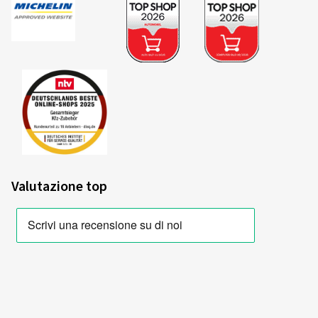
Colore:
argento cristallo
Cerchioni montati su:
Pneumatici estivi
Tipo di veicolo:
Citroën C1 (P*...) Facelift
24/03/2026
Acquisto certificato
Gerd S., Germania
Valutazione top
Dimensioni del cerchione in pollici:
5,5x15 - ET 40 -
LK 4x100
Colore:
argento cristallo
Cerchioni montati su:
Pneumatici invernali
Tipo di veicolo:
Hyundai Inster (AX1)