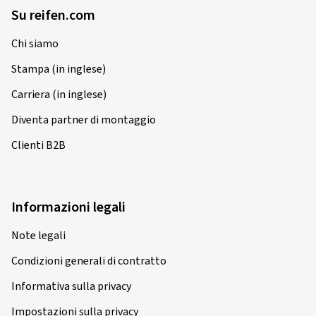
Vielen Dank für die schnelle Lieferung!
Su reifen.com
(Tradurre)
Chi siamo
Dimensioni del cerchione in pollici:
5,5x15 - ET 40 -
Stampa (in inglese)
LK 4x100
Colore:
nero brillante
Carriera (in inglese)
Cerchioni montati su:
Pneumatici invernali
Diventa partner di montaggio
Clienti B2B
25/12/2025
Informazioni legali
Acquisto certificato
Note legali
Karl Heinz S., Germania
Condizioni generali di contratto
Dimensioni del cerchione in pollici:
5,5x14 - ET 35 -
LK 4x100
Informativa sulla privacy
Colore:
nero brillante
Impostazioni sulla privacy