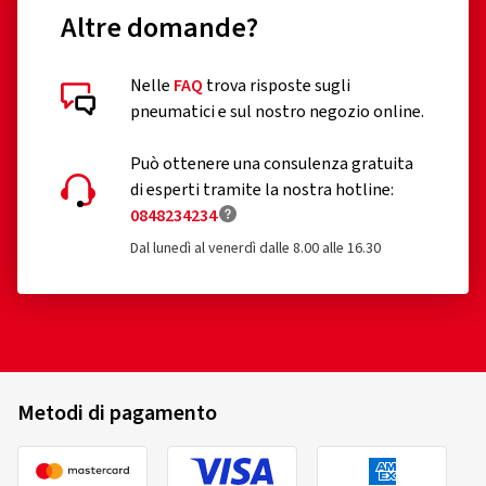
Altre domande?
Nelle
FAQ
trova risposte sugli
Recensioni dei clienti in dettaglio
pneumatici e sul nostro negozio online.
Può ottenere una consulenza gratuita
di esperti tramite la nostra hotline:
0848234234
Dal lunedì al venerdì dalle 8.00 alle 16.30
01/08/2026
Acquisto certificato
Berta B., Svizzera
Dimensioni del cerchione in pollici:
5,5x15 - ET 40 -
Metodi di pagamento
LK 4x100
Colore:
argento cristallo
Cerchioni montati su:
Pneumatici estivi