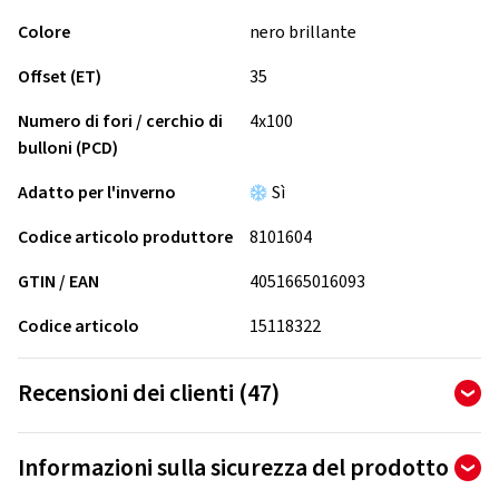
Colore
nero brillante
Offset (ET)
35
Numero di fori / cerchio di
4x100
bulloni (PCD)
Adatto per l'inverno
Sì
Codice articolo produttore
8101604
GTIN / EAN
4051665016093
Codice articolo
15118322
Recensioni dei clienti (47)
4,83
Ø
/ 5 stelle
Informazioni sulla sicurezza del prodotto
di 47 recensioni totali