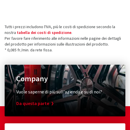
Produttore
Le recensioni possono essere pubblicate solo dai clienti
che hanno
ordinato e ricevuto
l'articolo.
Borbet Vertriebs GmbH
Tratmoos 5
Tutti i prezzi includono l'IVA, più le costi di spedizione secondo la
85467 Neuching
5 stelle
(15)
nostra
tabella dei costi di spedizione
.
Germania
4 stelle
(5)
Per favore fare riferimento alle informazioni nelle pagine dei dettagli
del prodotto per informazioni sulle illustrazioni del prodotto.
3 stelle
(0)
Contatto per la sicurezza dei prodotti (non
* 0,085 fr./min. da rete fissa.
2 stelle
(0)
assistenza clienti)
1 stella
(0)
E-mail:
info@borbet.de
Company
Vuole saperne di più sull'azienda e su di noi?
Da questa parte