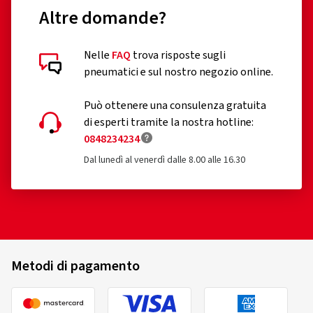
Altre domande?
Nelle
FAQ
trova risposte sugli
Recensioni dei clienti in dettaglio
pneumatici e sul nostro negozio online.
Può ottenere una consulenza gratuita
di esperti tramite la nostra hotline:
0848234234
Dal lunedì al venerdì dalle 8.00 alle 16.30
27/03/2026
Acquisto certificato
Jürgen D., Germania
Hat alles super geklappt
Metodi di pagamento
(Tradurre)
Dimensioni del cerchione in pollici:
8x18 - ET 40 -