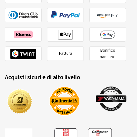
LK 5x112
Colore:
nero brillante
Cerchioni montati su:
Pneumatici estivi
Tipo di veicolo:
VW T-Roc (A1) Facelift
Bonifico
Fattura
bancario
17/03/2026
Acquisto certificato
Acquisti sicuri e di alto livello
Jörg E., Germania
Dimensioni del cerchione in pollici:
7,5x18 - ET 50 -
LK 5x108
Colore:
argento cristallo
Cerchioni montati su:
Pneumatici estivi
Tipo di veicolo:
Ford Puma (J2K) Facelift