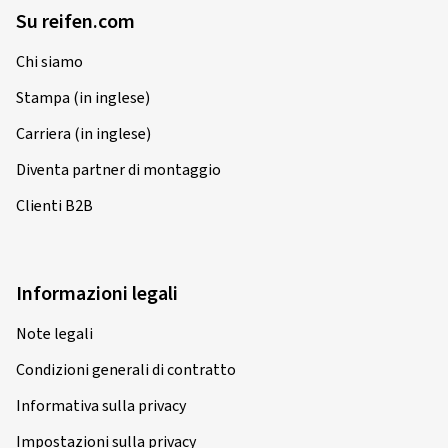
LK 4x108
Su reifen.com
Colore:
nero brillante
Chi siamo
Cerchioni montati su:
Pneumatici invernali
Tipo di veicolo:
Peugeot 2008 (U)
Stampa (in inglese)
Carriera (in inglese)
Diventa partner di montaggio
23/11/2024
Clienti B2B
Acquisto certificato
Patrick S., Svizzera
Informazioni legali
Tolle Felge für den Winter!
Note legali
(Tradurre)
Condizioni generali di contratto
Dimensioni del cerchione in pollici:
8x19 - ET 45 -
LK 5x112
Informativa sulla privacy
Colore:
nero brillante
Impostazioni sulla privacy