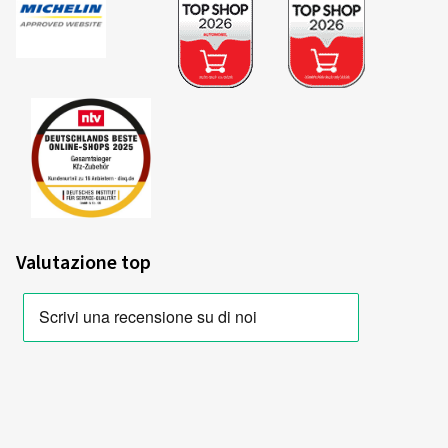
06/11/2025
Acquisto certificato
Michael D., Germania
Dimensioni del cerchione in pollici:
8x18 - ET 41 -
LK 5x112
Colore:
nero brillante
Valutazione top
Cerchioni montati su:
Pneumatici invernali
Tipo di veicolo:
Skoda Karoq (NU)
09/10/2025
Acquisto certificato