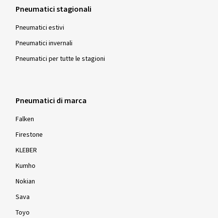
Pneumatici stagionali
Pneumatici estivi
07/10/2024
Pneumatici invernali
Acquisto certificato
Pneumatici per tutte le stagioni
Michael G., Germania
Alles OK,
Pneumatici di marca
(Tradurre)
Falken
Dimensioni del cerchione in pollici:
6,5x17 - ET 46 -
Firestone
LK 5x112
KLEBER
Colore:
nero brillante
Kumho
Cerchioni montati su:
Pneumatici invernali
Nokian
Sava
Toyo
23/08/2024