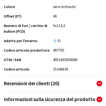
Colore
nero brillante
Offset (ET)
40
Numero di fori / cerchio di
5x114,3
bulloni (PCD)
Adatto per l'inverno
Sì
Codice articolo produttore
497755
GTIN / EAN
4051665058086
Codice articolo
15346639
Recensioni dei clienti (20)
4,75
Ø
/ 5 stelle
Informazioni sulla sicurezza del prodotto
di 20 recensioni totali