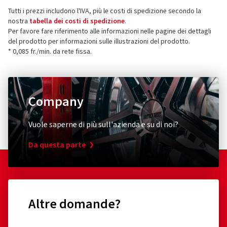
Tratmoos 5
Tutti i prezzi includono l'IVA, più le costi di spedizione secondo la
85467 Neuching
5 stelle
(71)
nostra
tabella dei costi di spedizione
.
Germania
4 stelle
(11)
Per favore fare riferimento alle informazioni nelle pagine dei dettagli
del prodotto per informazioni sulle illustrazioni del prodotto.
3 stelle
(0)
Contatto per la sicurezza dei prodotti (non
* 0,085 fr./min. da rete fissa.
2 stelle
(0)
assistenza clienti)
1 stella
(0)
E-mail:
info@borbet.de
Company
Vuole saperne di più sull'azienda e su di noi?
Da questa parte
Altre domande?