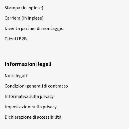
Stampa (in inglese)
Carriera (in inglese)
07/05/2026
Diventa partner di montaggio
Acquisto certificato
Clienti B2B
Anja B., Germania
Dimensioni del cerchione in pollici:
8x18 - ET 44 -
Informazioni legali
LK 5x112
Colore:
nero brillante
Note legali
Cerchioni montati su:
Pneumatici estivi
Condizioni generali di contratto
Tipo di veicolo:
Skoda Yeti (5L)
Informativa sulla privacy
Impostazioni sulla privacy
Dichiarazione di accessibilità
06/05/2026