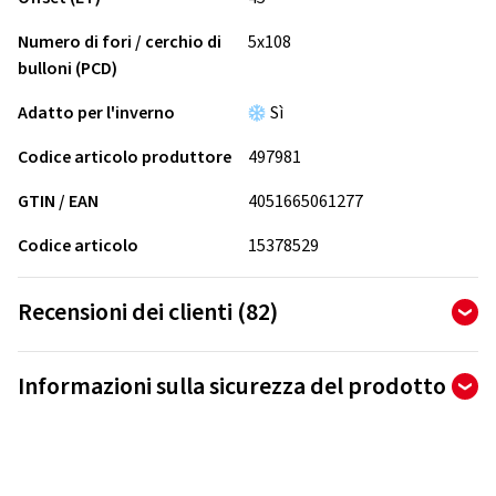
Numero di fori / cerchio di
5x108
bulloni (PCD)
Adatto per l'inverno
Sì
Codice articolo produttore
497981
GTIN / EAN
4051665061277
Codice articolo
15378529
Recensioni dei clienti (82)
4,87
Ø
/ 5 stelle
Informazioni sulla sicurezza del prodotto
di 82 recensioni totali
Produttore
Le recensioni possono essere pubblicate solo dai clienti
che hanno
ordinato e ricevuto
l'articolo.
Borbet Vertriebs GmbH