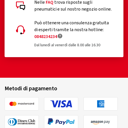
Nelle
FAQ
trova risposte sugli
Recensioni dei clienti in dettaglio
pneumatici e sul nostro negozio online.
Può ottenere una consulenza gratuita
di esperti tramite la nostra hotline:
0848234234
04/08/2026
Dal lunedì al venerdì dalle 8.00 alle 16.30
Acquisto certificato
Henry S., Germania
Super Ware schnell geliefert
(Tradurre)
Metodi di pagamento
Dimensioni del cerchione in pollici:
6,5x16 - ET 45 -
LK 5x112
Colore:
nero brillante
Cerchioni montati su:
Pneumatici per tutte le