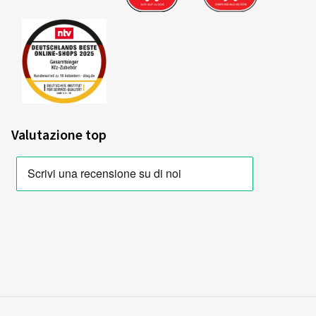
Acquisto certificato
Theo M., Germania
Beste Übersicht im Shop. Große Auswahl!
(Tradurre)
Dimensioni del cerchione in pollici:
8x18 - ET 40 -
LK 5x114,3
Valutazione top
Colore:
argento cristallo
Cerchioni montati su:
Pneumatici estivi
Tipo di veicolo:
Mitsubishi Outlander (GF0/CW0)
Facelift
02/06/2026
Acquisto certificato