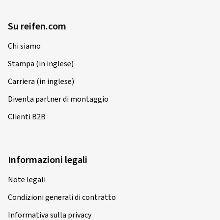
Micael R., Lussemburgo
Dimensioni del cerchione in pollici:
9x20 - ET 34 -
Su reifen.com
LK 5x112
Chi siamo
Colore:
nero lucidato
Cerchioni montati su:
Pneumatici estivi
Stampa (in inglese)
Tipo di veicolo:
Audi A6 Avant (4G) Facelift
Carriera (in inglese)
Diventa partner di montaggio
Clienti B2B
22/04/2026
Acquisto certificato
Informazioni legali
Christian W., Germania
Note legali
Dimensioni del cerchione in pollici:
8x18 - ET 30 -
LK 5x112
Condizioni generali di contratto
Colore:
nero lucidato
Informativa sulla privacy