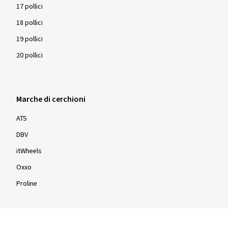
Mostra più recensioni
17 pollici
18 pollici
19 pollici
20 pollici
Marche di cerchioni
ATS
DBV
itWheels
Oxxo
Proline
Cerchioni per dimensioni