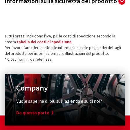
Informazioni sulla sicurezza del prodotto
di 45 recensioni totali
Produttore
Le recensioni possono essere pubblicate solo dai clienti
che hanno
ordinato e ricevuto
l'articolo.
AD Vimotion GmbH
Liebigstrasse 27
Tutti i prezzi includono l'IVA, più le costi di spedizione secondo la
73760 Ostfildern
5 stelle
(38)
nostra
tabella dei costi di spedizione
.
Germania
4 stelle
(7)
Per favore fare riferimento alle informazioni nelle pagine dei dettagli
del prodotto per informazioni sulle illustrazioni del prodotto.
3 stelle
(0)
Contatto per la sicurezza dei prodotti (non
* 0,085 fr./min. da rete fissa.
2 stelle
(0)
assistenza clienti)
1 stella
(0)
E-mail:
Haendler@oxigin.de
Company
Vuole saperne di più sull'azienda e su di noi?
Da questa parte