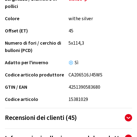
pollici
Colore
withe silver
Offset (ET)
45
Numero di fori / cerchio di
5x114,3
bulloni (PCD)
Adatto per l'inverno
Sì
Codice articolo produttore
CA206516J45WS
GTIN / EAN
4251390583680
Codice articolo
15381029
Recensioni dei clienti (45)
4,84
Ø
/ 5 stelle