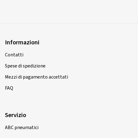
13/06/2026
Acquisto certificato
Informazioni
David L., Germania
Contatti
Dimensioni del cerchione in pollici:
8x18 - ET 30 -
Spese di spedizione
LK 5x112
Mezzi di pagamento accettati
Colore:
nero
Cerchioni montati su:
Pneumatici estivi
FAQ
Servizio
26/05/2026
ABC pneumatici
Acquisto certificato