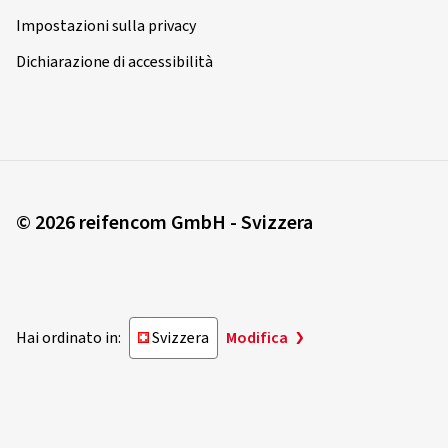
Cerchioni montati su:
Pneumatici estivi
Impostazioni sulla privacy
Dichiarazione di accessibilità
16/04/2026
Acquisto certificato
Marcel F., Germania
Dimensioni del cerchione in pollici:
8x18 - ET 55 -
© 2026 reifencom GmbH - Svizzera
LK 5x108
Colore:
nero
Cerchioni montati su:
Pneumatici estivi
Tipo di veicolo:
Ford Focus Turnier (DEH) Facelift
Hai ordinato in:
Svizzera
Modifica
15/04/2026