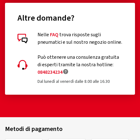
Altre domande?
Nelle
FAQ
trova risposte sugli
Recensioni dei clienti in dettaglio
pneumatici e sul nostro negozio online.
Può ottenere una consulenza gratuita
di esperti tramite la nostra hotline:
0848234234
Dal lunedì al venerdì dalle 8.00 alle 16.30
19/07/2026
Acquisto certificato
Lucie K., Germania
Dimensioni del cerchione in pollici:
8x18 - ET 45 -
Metodi di pagamento
LK 5x112
Colore:
Nero opaco