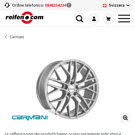
Svizzera
Ordine telefonico:
0848234234
Carmani
Le raffigurazioni dei prodotti hanno scopo puramente indicativo e