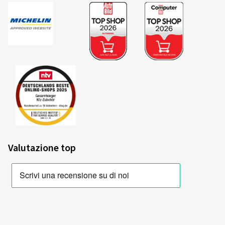
06/07/2026
Acquisto certificato
Herr Wolfgang S., Germania
Die Bestellung lief super, auch die Frage die ich hatte,
wurde von einem Mitarbeiter am Telefon sehr
freundlich beantwortet. Auch hat er nach meinen
Fahrzeugdaten bestätigt, das die Räder auf mein
Fahrzeug passen. Die Räder wurden auch schnell
geliefert, und meiner Meinung sehr ordentlich
eingepackt.
Valutazione top
(Tradurre)
Dimensioni del cerchione in pollici:
7,5x17 - ET 45 -
LK 5x112
Colore:
nero lucidato
Cerchioni montati su:
Pneumatici invernali