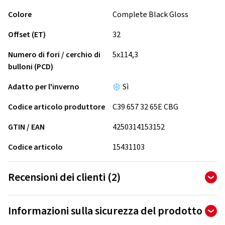
Colore
Complete Black Gloss
Offset (ET)
32
Numero di fori / cerchio di
5x114,3
bulloni (PCD)
Adatto per l'inverno
Sì
Codice articolo produttore
C39 657 32 65E CBG
GTIN / EAN
4250314153152
Codice articolo
15431103
Recensioni dei clienti (2)
5,00
Ø
/ 5 stelle
Informazioni sulla sicurezza del prodotto
di 2 recensioni totali