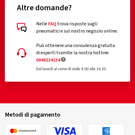
Altre domande?
Nelle
FAQ
trova risposte sugli
Recensioni dei clienti in dettaglio
pneumatici e sul nostro negozio online.
Può ottenere una consulenza gratuita
di esperti tramite la nostra hotline:
0848234234
Dal lunedì al venerdì dalle 8.00 alle 16.30
26/03/2026
Acquisto certificato
Stefano Z., Austria
Schöne Felgen für einen guten Preis damit man auch im
Metodi di pagamento
Winter ein hingucker hat
(Tradurre)