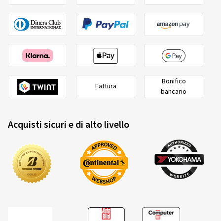
Dimensioni del cerchione in pollici:
6,5x17 - ET 32 -
LK 5x114,3
Colore:
Complete Black Gloss
Cerchioni montati su:
Pneumatici invernali
Bonifico
Fattura
02/02/2026
bancario
Acquisto certificato
Acquisti sicuri e di alto livello
Alexander U., Germania
Dimensioni del cerchione in pollici:
6,5x17 - ET 32 -
LK 5x114,3
Colore:
Complete Black Gloss
Cerchioni montati su:
Pneumatici invernali
Tipo di veicolo:
Dacia Bigster (DJF)