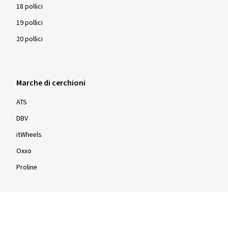
18 pollici
19 pollici
20 pollici
Marche di cerchioni
ATS
DBV
itWheels
Oxxo
Proline
Cerchioni per dimensioni