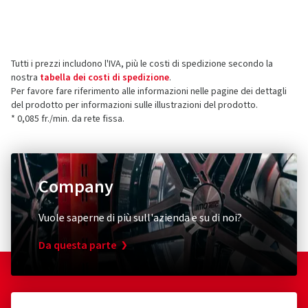
Produttore
Le recensioni possono essere pubblicate solo dai clienti
che hanno
ordinato e ricevuto
l'articolo.
CMS Automotive Trading GMBH
SAP Allee 2
Tutti i prezzi includono l'IVA, più le costi di spedizione secondo la
68789 St Leon-Rot
5 stelle
(2)
nostra
tabella dei costi di spedizione
.
Germania
4 stelle
(0)
Per favore fare riferimento alle informazioni nelle pagine dei dettagli
del prodotto per informazioni sulle illustrazioni del prodotto.
3 stelle
(0)
Contatto per la sicurezza dei prodotti (non
* 0,085 fr./min. da rete fissa.
2 stelle
(0)
assistenza clienti)
1 stella
(0)
E-mail:
info@cms-wheels.de
Company
Vuole saperne di più sull'azienda e su di noi?
Da questa parte