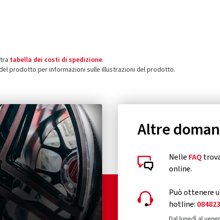
stra
tabella dei costi di spedizione
.
 del prodotto per informazioni sulle illustrazioni del prodotto.
Altre doma
Nelle
FAQ
trova
online.
Può ottenere un
hotline:
08482
Dal lunedì al vener