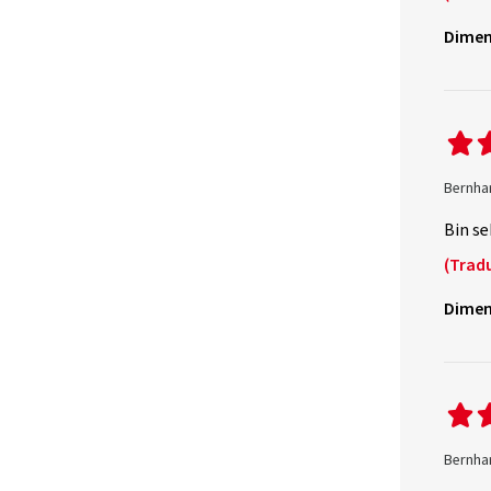
Dimen
Bernhar
Bin se
(Trad
Dimen
Bernhar