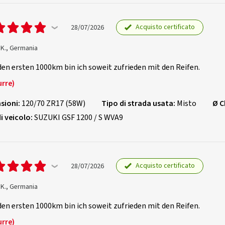
Acquisto certificato
28/07/2026
 K., Germania
en ersten 1000km bin ich soweit zufrieden mit den Reifen.
urre)
sioni:
120/70 ZR17 (58W)
Tipo di strada usata:
Misto
Ø C
i veicolo:
SUZUKI GSF 1200 / S WVA9
Acquisto certificato
28/07/2026
 K., Germania
en ersten 1000km bin ich soweit zufrieden mit den Reifen.
urre)