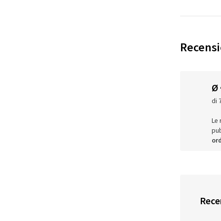
Recensio
Ø
di 
Le 
pub
ord
Recen