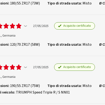
sioni:
180/55 ZR17 (73W)
Tipo di strada usata:
Misto
Ø C
Acquisto certificato
27/05/2025
., Germania
sioni:
120/70 ZR17 (58W)
Tipo di strada usata:
Misto
Ø C
Acquisto certificato
27/05/2025
., Germania
sioni:
190/55 ZR17 (75W)
Tipo di strada usata:
Misto
Ø C
i veicolo:
TRIUMPH Speed Triple R / S NN01