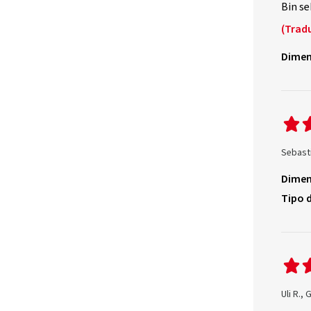
Bin se
(Trad
Dimen
Sebast
Dimen
Tipo d
Uli R.,