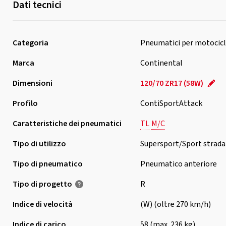
Dati tecnici
Categoria
Pneumatici per motocicl
Marca
Continental
Dimensioni
120/70 ZR17 (58W)
Profilo
ContiSportAttack
Caratteristiche dei pneumatici
TL
M/C
Tipo di utilizzo
Supersport/Sport strada
Tipo di pneumatico
Pneumatico anteriore
Tipo di progetto
R
Indice di velocità
(W) (oltre 270 km/h)
Indice di carico
58 (max. 236 kg)