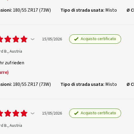
sioni:
180/55 ZR17 (73W)
Tipo di strada usata:
Misto
Ø C
Acquisto certificato
15/05/2026
d B., Austria
hr zufrieden
urre)
sioni:
180/55 ZR17 (73W)
Tipo di strada usata:
Misto
Ø C
Acquisto certificato
15/05/2026
d B., Austria