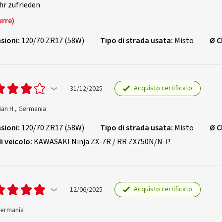
hr zufrieden
urre)
sioni:
120/70 ZR17 (58W)
Tipo di strada usata:
Misto
Ø C
Acquisto certificato
31/12/2025
ian H., Germania
sioni:
120/70 ZR17 (58W)
Tipo di strada usata:
Misto
Ø C
i veicolo:
KAWASAKI Ninja ZX-7R / RR ZX750N/N-P
Acquisto certificato
12/06/2025
 Germania