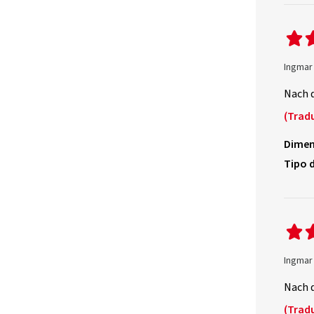
Ingmar
Nach d
(Trad
Dimen
Tipo d
Ingmar
Nach d
(Trad