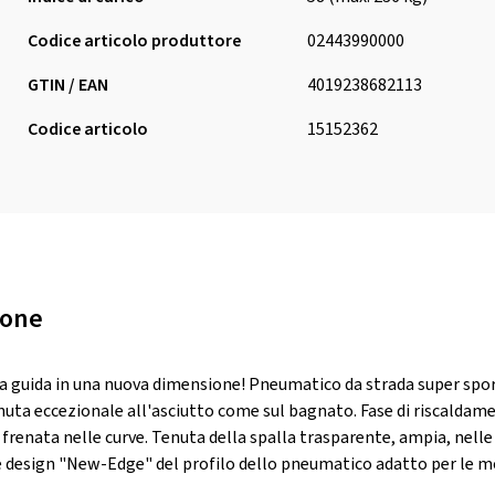
Codice articolo produttore
02443990000
GTIN / EAN
4019238682113
Codice articolo
15152362
ione
la guida in una nuova dimensione! Pneumatico da strada super sporti
enuta eccezionale all'asciutto come sul bagnato. Fase di riscaldamen
 frenata nelle curve. Tenuta della spalla trasparente, ampia, nell
 design "New-Edge" del profilo dello pneumatico adatto per le m