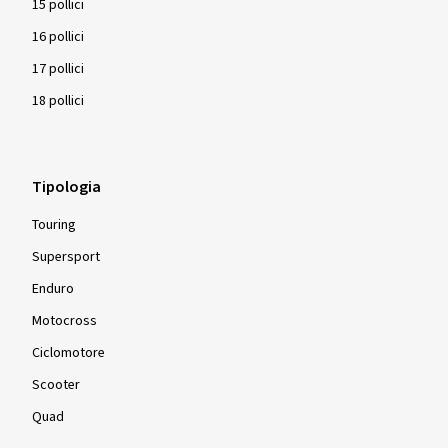
15 pollici
Dimensioni:
120/70 ZR17 (58W)
16 pollici
Tipo di strada usata:
Misto
17 pollici
Ø Chilometraggio annuale medio:
5000 km
18 pollici
Tipo di veicolo:
BMW S 1000 XR 2X10
Tipologia
Touring
Mostra più recensioni
Supersport
Enduro
Motocross
Ciclomotore
Scooter
Quad