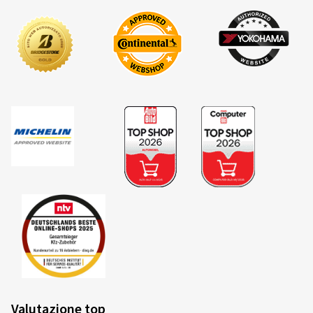
aderenza, mentre le seconde ostacolano lo scivolamento
laterale e aumentano la stabilità direzionale.
11/06/2026
Acquisto certificato
Caratteristiche del pneumatico anteriore
Stanislaus D., Germania
Scanalature trasversali:
Dimensioni:
120/70 ZR17 (58W)
- Permettono l'aderenza meccanica
- Garantiscono il drenaggio dell'acqua
Tipo di strada usata:
Misto
- Sostengono il funzionamento ottimale dell'ABS
Ø Chilometraggio annuale medio:
6000 km
Minore quota negativa del profilo nella zona della spalla del
pneumatico:
06/06/2026
- Maggiore superficie di appoggio con angolo di piega
Acquisto certificato
elevato
- Stabilità direzionale migliorata
Günter R., Germania
- Più grip e migliore sensazione in curva
Dimensioni:
120/70 ZR17 (58W)
Valutazione top