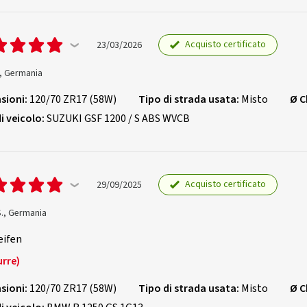
Acquisto certificato
23/03/2026
., Germania
sioni:
120/70 ZR17 (58W)
Tipo di strada usata:
Misto
Ø C
i veicolo:
SUZUKI GSF 1200 / S ABS WVCB
Acquisto certificato
29/09/2025
S., Germania
eifen
urre)
sioni:
120/70 ZR17 (58W)
Tipo di strada usata:
Misto
Ø C