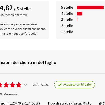
4,82
5 stelle
/ 5 stelle
4 stelle
135 recensioni totali
3 stelle
recensioni possono essere
2 stelle
blicate solo dai clienti che hanno
1 stella
inato e ricevuto
l'articolo.
sioni dei clienti in dettaglio
Acquisto certificato
23/07/2026
 W., Germania
sioni:
120/70 ZR17 (58W)
Tipo di strada usata:
Misto
Ø C