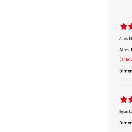
Aires M
Alles 
(Trad
Dimen
Iliyan I
Dimen