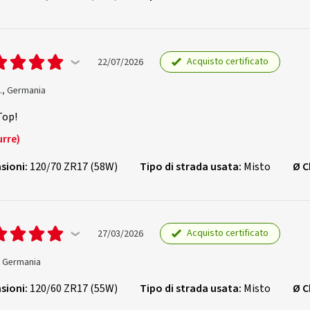
Acquisto certificato
22/07/2026
., Germania
Top!
urre)
sioni:
120/70 ZR17 (58W)
Tipo di strada usata:
Misto
Ø C
Acquisto certificato
27/03/2026
., Germania
sioni:
120/60 ZR17 (55W)
Tipo di strada usata:
Misto
Ø C