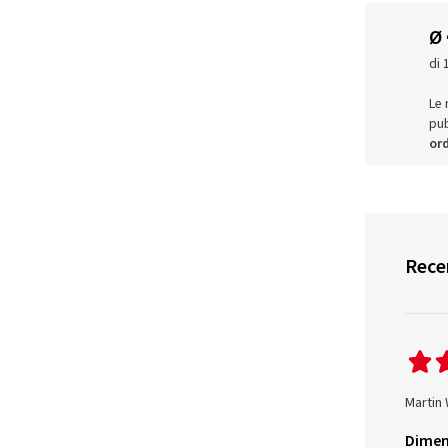
Ø
di 
Le 
pub
ord
Recen
Martin
Dimen