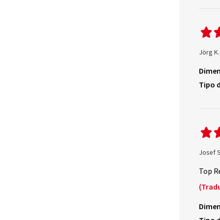
Jörg K
Dimen
Tipo d
Josef 
Top R
(Trad
Dimen