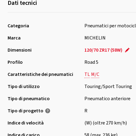
Dati tecnici
Categoria
Pneumatici per motocicl
Marca
MICHELIN
Dimensioni
120/70 ZR17 (58W)
Profilo
Road 5
Caratteristiche dei pneumatici
TL
M/C
Tipo di utilizzo
Touring/Sport Touring
Tipo di pneumatico
Pneumatico anteriore
Tipo di progetto
R
Indice di velocità
(W) (oltre 270 km/h)
Indice di carico
58 (max. 236 kg)