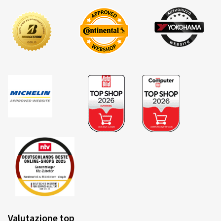
(Tradurre)
Dimensioni:
180/55 ZR17 (73W)
Tipo di strada usata:
Misto
Ø Chilometraggio annuale medio:
5000 km
Tipo di veicolo:
KTM 790 Duke
06/06/2026
Acquisto certificato
Matthias D., Germania
Top!!!
(Tradurre)
Dimensioni:
180/55 ZR17 (73W)
Valutazione top
Tipo di strada usata:
Misto