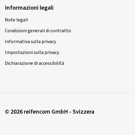
Frank T., Germania
Informazioni legali
Top Reifen
Note legali
(Tradurre)
Condizioni generali di contratto
Dimensioni:
180/55 ZR17 (73W)
Informativa sulla privacy
Tipo di strada usata:
Misto
Impostazioni sulla privacy
Ø Chilometraggio annuale medio:
5000 km
Dichiarazione di accessibilità
28/12/2025
Acquisto certificato
Michael Z., Germania
© 2026 reifencom GmbH - Svizzera
Hallo, Ich habe den reifen in Sardinien getestet. Erhalt
zwar nur ca. 4000 km gehalten, aber für Sardinien gute
Leistung. Der Fahrkomfort war sehr gut und der Grip