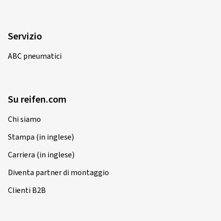
17/03/2026
Acquisto certificato
Servizio
Bogojevic G., Germania
ABC pneumatici
Bin sehr zufrieden
(Tradurre)
Dimensioni:
160/60 ZR17 (69W)
Su reifen.com
Tipo di strada usata:
Misto
Chi siamo
Ø Chilometraggio annuale medio:
4000 km
Stampa (in inglese)
Tipo di veicolo:
KAWASAKI Z 650 ER650H
Carriera (in inglese)
Diventa partner di montaggio
16/03/2026
Clienti B2B
Acquisto certificato