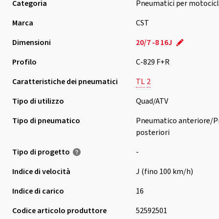
Categoria
Pneumatici per motocicl
Marca
CST
Dimensioni
20/7 -8 16J
Profilo
C-829 F+R
Caratteristiche dei pneumatici
TL
2
Tipo di utilizzo
Quad/ATV
Tipo di pneumatico
Pneumatico anteriore/P
posteriori
Tipo di progetto
-
Indice di velocità
J (fino 100 km/h)
Indice di carico
16
Codice articolo produttore
52592501