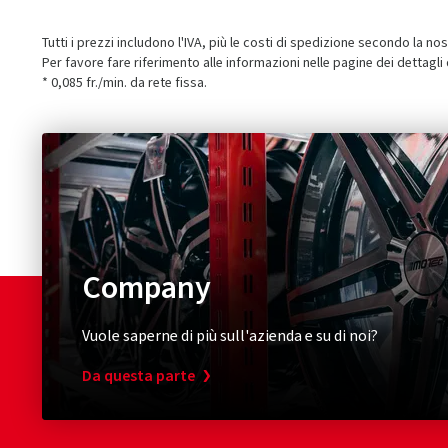
Tutti i prezzi includono l'IVA, più le costi di spedizione secondo la no
Per favore fare riferimento alle informazioni nelle pagine dei dettagli
* 0,085 fr./min. da rete fissa.
Company
Vuole saperne di più sull'azienda e su di noi?
Da questa parte