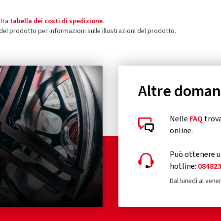
stra
tabella dei costi di spedizione
.
 del prodotto per informazioni sulle illustrazioni del prodotto.
Altre doma
Nelle
FAQ
trova
online.
Può ottenere un
hotline:
08482
Dal lunedì al vener