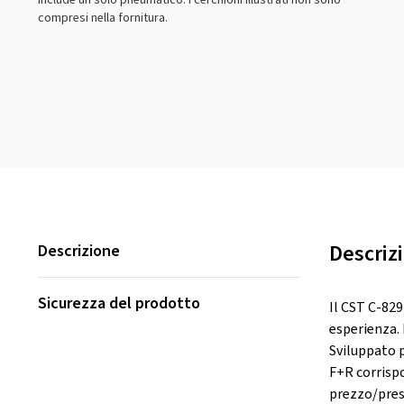
include un solo pneumatico. I cerchioni illustrati non sono
compresi nella fornitura.
Descriz
Descrizione
Sicurezza del prodotto
Il CST C-829
esperienza. 
Sviluppato p
F+R corrisp
prezzo/pres