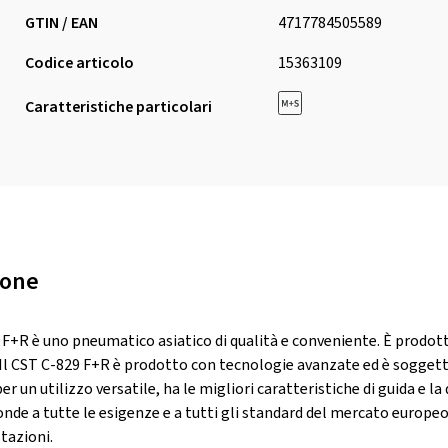
GTIN / EAN
4717784505589
Codice articolo
15363109
Caratteristiche particolari
ione
 F+R è uno pneumatico asiatico di qualità e conveniente. È prodot
Il CST C-829 F+R è prodotto con tecnologie avanzate ed è soggetto a
er un utilizzo versatile, ha le migliori caratteristiche di guida e la 
onde a tutte le esigenze e a tutti gli standard del mercato eur
tazioni.