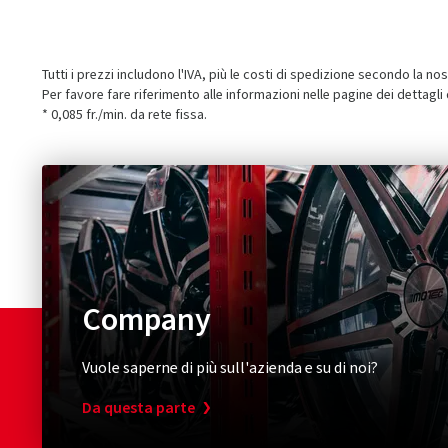
Tutti i prezzi includono l'IVA, più le costi di spedizione secondo la no
Per favore fare riferimento alle informazioni nelle pagine dei dettagli
* 0,085 fr./min. da rete fissa.
Company
Vuole saperne di più sull'azienda e su di noi?
Da questa parte