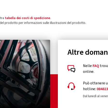
stra
tabella dei costi di spedizione
.
 del prodotto per informazioni sulle illustrazioni del prodotto.
Altre doma
Nelle
FAQ
trova
online.
Può ottenere un
hotline:
08482
Dal lunedì al vener