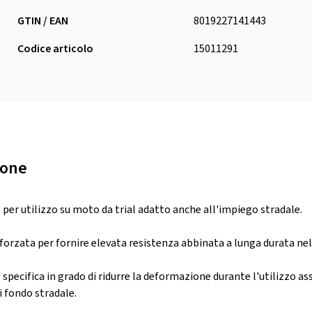
GTIN / EAN
8019227141443
Codice articolo
15011291
ione
er utilizzo su moto da trial adatto anche all'impiego stradale.
forzata per fornire elevata resistenza abbinata a lunga durata ne
specifica in grado di ridurre la deformazione durante l'utilizzo as
i fondo stradale.