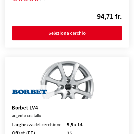
94,71 fr.
Seleziona cerchio
Borbet LV4
argento cristallo
Larghezza del cerchione
5,5 x 14
Offset (ET)
35