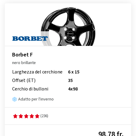
Borbet F
nero brillante
Larghezza del cerchione
6 x 15
Offset (ET)
35
Cerchio di bulloni
4x98
Adatto per l'inverno
(236)
98,78 fr.