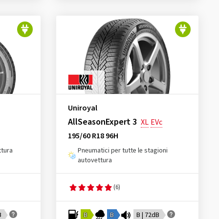
Uniroyal
AllSeasonExpert 3
XL
EVc
195/60 R18 96H
ttura
Pneumatici per tutte le stagioni
autovettura
(6)
B
B
B
B | 72dB