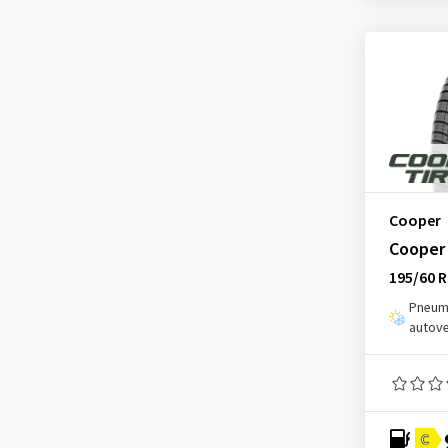
Cooper
Cooper 
195/60 R
Pneuma
autove
C