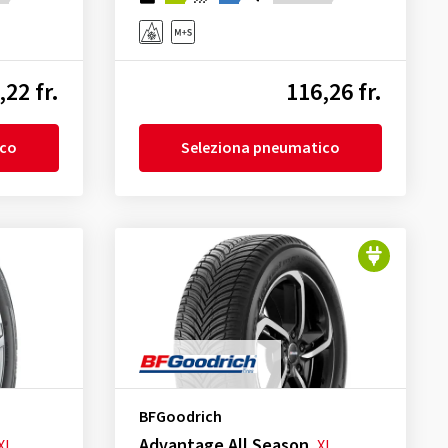
,22 fr.
116,26 fr.
ico
Seleziona pneumatico
BFGoodrich
Advantage All Season
XL
XL