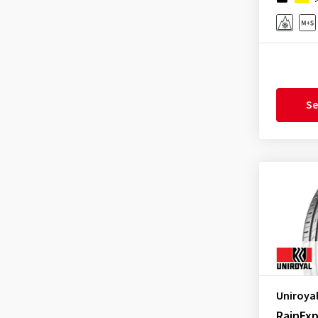
Se
Uniroya
RainExp