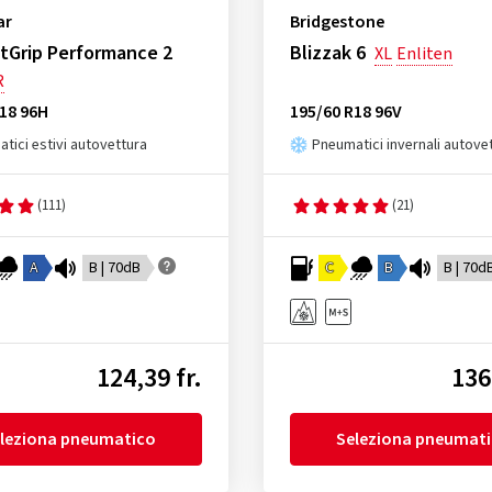
ar
Bridgestone
ntGrip Performance 2
Blizzak 6
XL
Enliten
R
18 96H
195/60 R18 96V
tici estivi autovettura
Pneumatici invernali autove
(111)
(21)
A
B | 70dB
C
B
B | 70d
124,39 fr.
136
leziona pneumatico
Seleziona pneumat