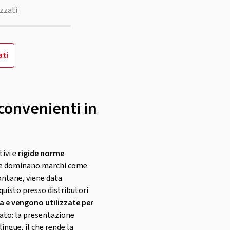
zzati
ati
convenienti in
tivi e
rigide norme
ve dominano marchi come
ontane, viene data
cquisto presso distributori
 e vengono utilizzate per
cato: la presentazione
ingue, il che rende la