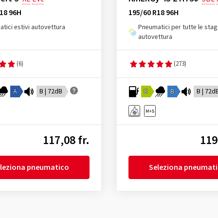
18 96H
195/60 R18 96H
tici estivi autovettura
Pneumatici per tutte le stag
autovettura
(6)
(273)
A
B | 72dB
B
B
B | 72d
117,08 fr.
119
leziona pneumatico
Seleziona pneumat