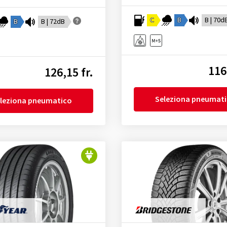
C
B
B | 70d
B
B | 72dB
116
126,15 fr.
Seleziona pneumat
leziona pneumatico