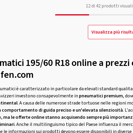
12
di
42
prodotti visuali
Visualizza più risult
atici 195/60 R18 online a prezzi 
eifen.com
umatici è caratterizzato in particolare da elevati standard qualita
i svizzeri investono consapevolmente in
pneumatici premium
, do
ntinental
. A causa delle numerose strade tortuose nelle regioni m
 comportamento di guida preciso e un'elevata silenziosità
. L'a
o,
ma le offerte online stanno acquisendo sempre più importanza
iminari
. Anche il multilinguismo tipico del Paese influenza il mer
e le informazioni sui prodotti devono essere disponibili in diverse l