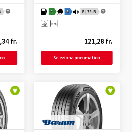
B
A
B
B | 72dB
,34 fr.
121,28 fr.
ico
Seleziona pneumatico