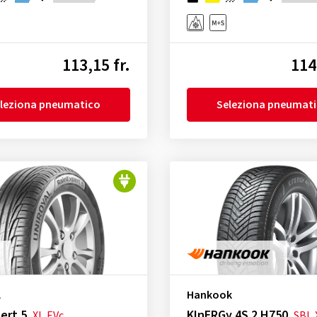
113,15 fr.
114
leziona pneumatico
Seleziona pneumat
l
Hankook
ert 5
KInERGy 4S 2 H750
XL
EVc
SBL