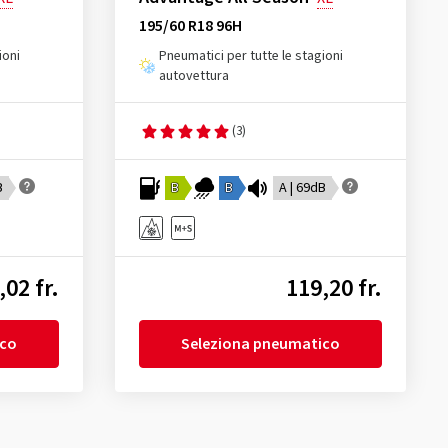
195/60 R18 96H
ioni
Pneumatici per tutte le stagioni
autovettura
(3)
B
B
B
A | 69dB
,02 fr.
119,20 fr.
ico
Seleziona pneumatico