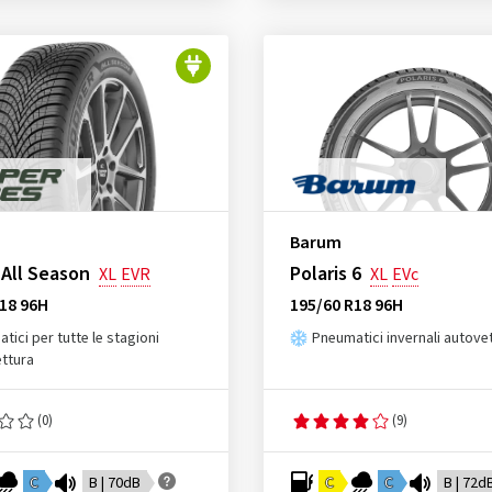
Barum
All Season
Polaris 6
XL
EVR
XL
EVc
18 96H
195/60 R18 96H
tici per tutte le stagioni
Pneumatici invernali autove
ttura
(0)
(9)
C
B | 70dB
C
C
B | 72d