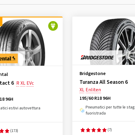
Bridgestone
ntal
Turanza All Season 6
tact 6
R
XL
EVc
XL
Enliten
195/60 R18 96H
18 96H
Pneumatici per tutte le stag
tici estivi autovettura
fuoristrada
(7)
(173)