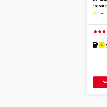
195/60 R
Pneuma
C
Se