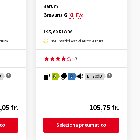
Barum
Bravuris 6
XL
EVc
195/60 R18 96H
ttura
Pneumatici estivi autovettura
(7)
B
B
B
B | 70dB
,05 fr.
105,75 fr.
ico
Seleziona pneumatico