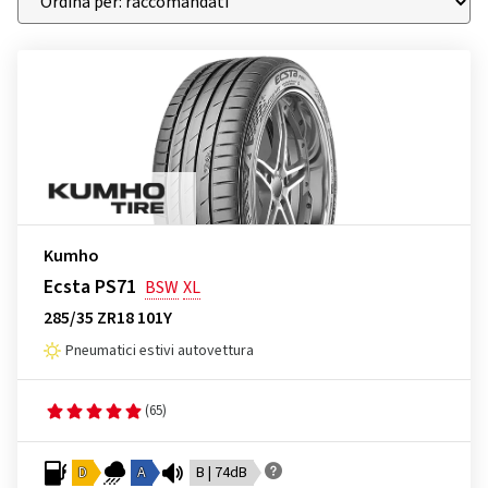
Kumho
Ecsta PS71
BSW
XL
285/35 ZR18 101Y
Pneumatici estivi autovettura
(65)
D
A
B | 74dB