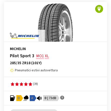
MICHELIN
Pilot Sport 3
MO1
XL
285/35 ZR18 (101Y)
Pneumatici estivi autovettura
(39)
D
A
B | 73dB