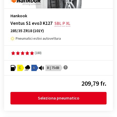
Hankook
Ventus S1 evo3 K127
SBL
P
XL
285/35 ZR18 (101Y)
Pneumatici estivi autovettura
(180)
C
A
B | 75dB
209,79 fr.
Seleziona pneumatico