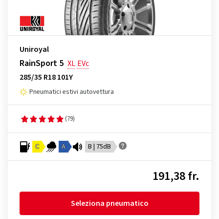
Uniroyal
RainSport 5
XL
EVc
285/35 R18 101Y
Pneumatici estivi autovettura
(79)
C
A
B | 75dB
191,38 fr.
Seleziona pneumatico