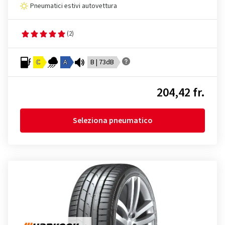
Pneumatici estivi autovettura
(2)
C
A
B | 73dB
204,42 fr.
Seleziona pneumatico