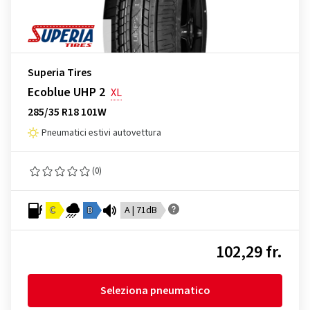
Superia Tires
Ecoblue UHP 2
XL
285/35 R18 101W
Pneumatici estivi autovettura
(0)
C
B
A | 71dB
102,29 fr.
Seleziona pneumatico