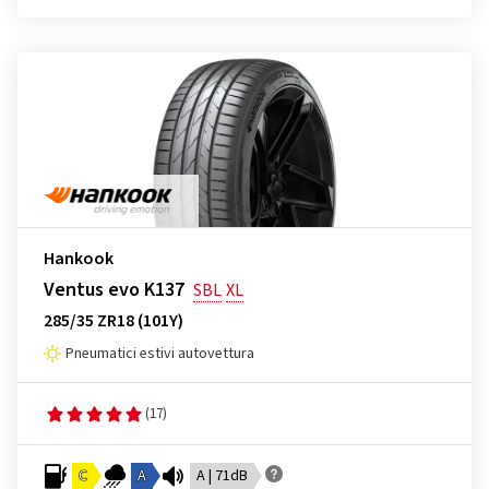
Hankook
Ventus evo K137
SBL
XL
285/35 ZR18 (101Y)
Pneumatici estivi autovettura
(17)
C
A
A | 71dB