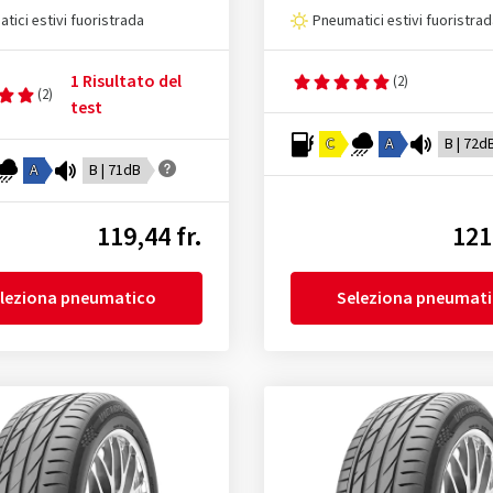
tici estivi fuoristrada
Pneumatici estivi fuoristra
1 Risultato del
(2)
(2)
test
C
A
B | 72d
A
B | 71dB
119,44 fr.
121
leziona pneumatico
Seleziona pneumat