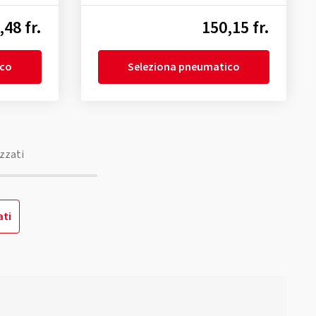
,48 fr.
150,15 fr.
ico
Seleziona pneumatico
zzati
ati