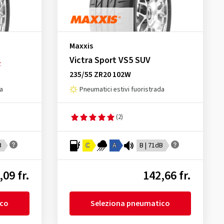
Maxxis
Victra Sport VS5 SUV
L
235/55 ZR20 102W
da
Pneumatici estivi fuoristrada
(2)
B
C
A
B | 71dB
,09 fr.
142,66 fr.
ico
Seleziona pneumatico