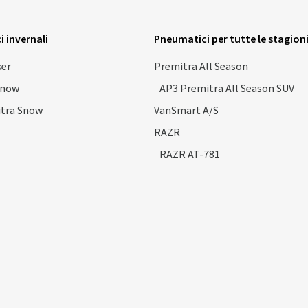
 invernali
Pneumatici per tutte le stagion
ker
Premitra All Season
Snow
AP3 Premitra All Season SUV
tra Snow
VanSmart A/S
RAZR
RAZR AT-781