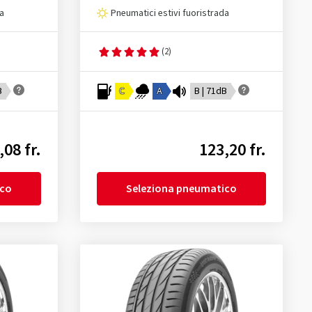
da
Pneumatici estivi fuoristrada
(2)
B
C
A
B | 71dB
,08 fr.
123,20 fr.
ico
Seleziona pneumatico