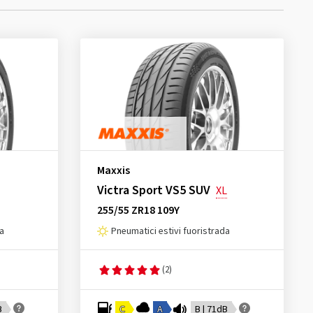
Maxxis
Victra Sport VS5 SUV
XL
255/55 ZR18 109Y
da
Pneumatici estivi fuoristrada
(2)
B
C
A
B | 71dB