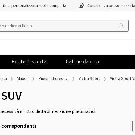
rifica personalizzata ruota completa
Consulenza personalizzat
Ruote di scorta
Catene da neve
lità
Maxxis
Pneumatici estivi
Victra Sport
Victra Sport 
5 SUV
a necessità il filtro della dimensione pneumatici.
i corrispondenti