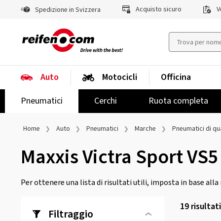
Acquisto sicuro
Ve
Spedizione in Svizzera
Auto
Motocicli
Officina
Pneumatici
Cerchi
Ruota completa
Home
Auto
Pneumatici
Marche
Pneumatici di qua
Maxxis Victra Sport VS
Per ottenere una lista di risultati utili, imposta in base all
19
risultat
Filtraggio