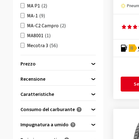
MA P1
(2)
Pneuma
MA-1
(9)
MA-C2 Campro
(2)
MA8001
(1)
Mecotra 3
(56)
D
Mecotra 3+
(1)
Prezzo
MT-764 Bighorn POR
(1)
Premitra 6 HP6
(15)
Recensione
bis
von
Se
Premitra HP5
(37)
(19)
Caratteristiche
Premitra HP6
(46)
Rinforzato
(14)
S-PRO
(3)
Consumo del carburante
Bordino salvacerchio
(16)
UE-168
(1)
(0)
A
Impugnatura a umido
UE-168N
(7)
(1)
B
(19)
Vansmart MCV3+
(26)
A