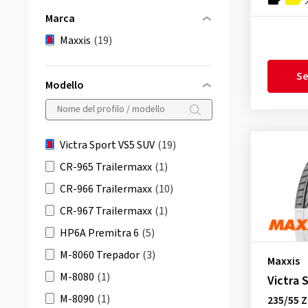
Marca
Maxxis
(19)
Se
Modello
Victra Sport VS5 SUV
(19)
CR-965 Trailermaxx
(1)
CR-966 Trailermaxx
(10)
CR-967 Trailermaxx
(1)
HP6A Premitra 6
(5)
M-8060 Trepador
(3)
Maxxis
M-8080
(1)
Victra 
M-8090
(1)
235/55 Z