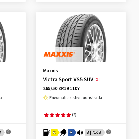
Maxxis
Victra Sport VS5 SUV
XL
265/50 ZR19 110Y
da
Pneumatici estivi fuoristrada
(2)
B
C
A
B | 71dB