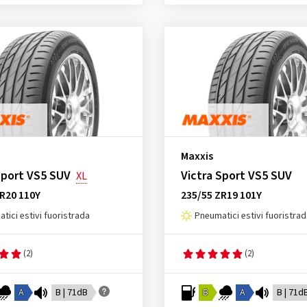
Maxxis
Sport VS5 SUV
Victra Sport VS5 SUV
XL
R20 110Y
235/55 ZR19 101Y
tici estivi fuoristrada
Pneumatici estivi fuoristra
(2)
(2)
A
B | 71dB
B
A
B | 71d