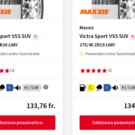
Maxxis
Sport VS5 SUV
Victra Sport VS5 SUV
XL
X
R20 106Y
275/45 ZR19 108Y
tici estivi fuoristrada
Pneumatici estivi fuoristra
(2)
(2)
A
B | 71dB
C
A
B | 71d
133,76 fr.
134
leziona pneumatico
Seleziona pneumat