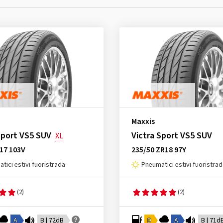
Maxxis
Sport VS5 SUV
Victra Sport VS5 SUV
XL
17 103V
235/50 ZR18 97Y
tici estivi fuoristrada
Pneumatici estivi fuoristra
(2)
(2)
A
B | 72dB
D
A
B | 71d