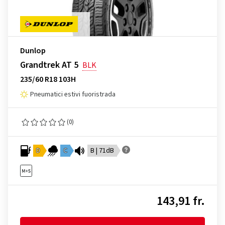
Dunlop
Grandtrek AT 5
BLK
235/60 R18 103H
Pneumatici estivi fuoristrada
(0)
D
C
B | 71dB
143,91 fr.