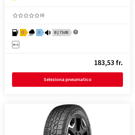
(0)
D
D
B | 73dB
183,53 fr.
Seleziona pneumatico