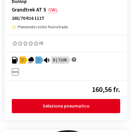
Dunlop
Grandtrek AT 5
OWL
265/70 R16 112T
Pneumatici estivi fuoristrada
(0)
D
C
B | 72dB
160,56 fr.
Seleziona pneumatico