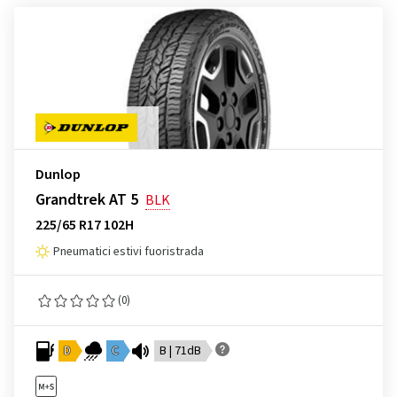
Dunlop
Grandtrek AT 5
BLK
225/65 R17 102H
Pneumatici estivi fuoristrada
(0)
D
C
B | 71dB