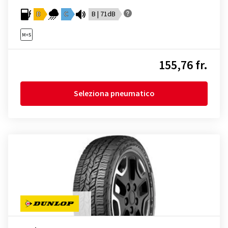
D
C
B | 71dB
155,76 fr.
Seleziona pneumatico