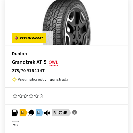
Dunlop
Grandtrek AT 5
OWL
275/70 R16 114T
Pneumatici estivi fuoristrada
(0)
D
D
B | 72dB