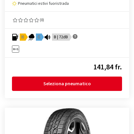
Pneumatici estivi fuoristrada
(0)
D
C
B | 72dB
141,84 fr.
Seleziona pneumatico