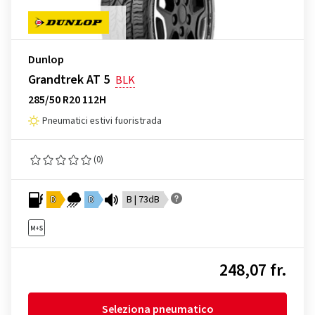
Dunlop
Grandtrek AT 5
BLK
285/50 R20 112H
Pneumatici estivi fuoristrada
(0)
D
D
B | 73dB
248,07 fr.
Seleziona pneumatico