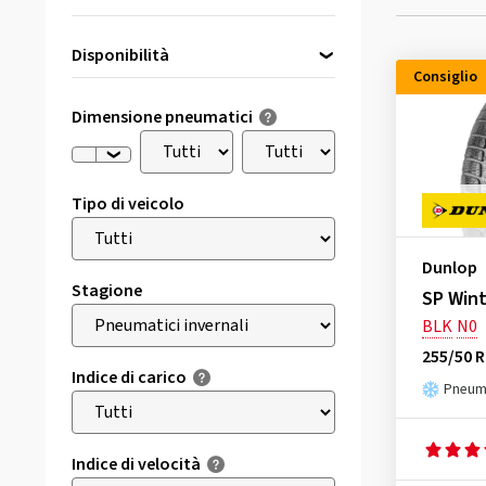
Disponibilità
Consiglio
Direttamente disponibile
(1)
Dimensione pneumatici
Tipo di veicolo
Dunlop
Stagione
SP Wint
BLK
N0
255/50 R
Indice di carico
Pneuma
Indice di velocità