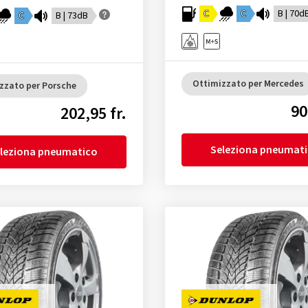
C
C
B | 70d
C
B | 73dB
Ottimizzato per Mercedes
zzato per Porsche
90
202,95 fr.
Seleziona pneumat
leziona pneumatico