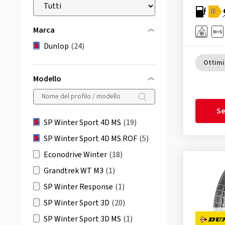
D
Marca
Dunlop
(24)
Ottimi
Modello
Se
SP Winter Sport 4D MS
(19)
SP Winter Sport 4D MS ROF
(5)
Econodrive Winter
(18)
Grandtrek WT M3
(1)
SP Winter Response
(1)
SP Winter Sport 3D
(20)
SP Winter Sport 3D MS
(1)