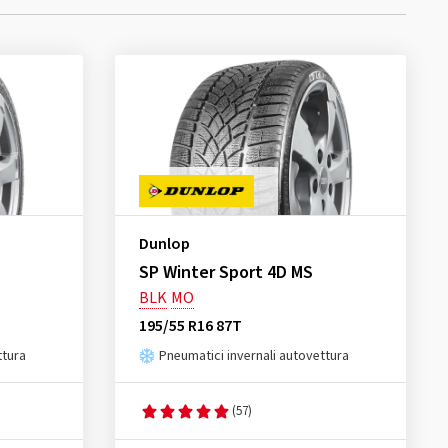
Dunlop
SP Winter Sport 4D MS
BLK
MO
195/55 R16 87T
ttura
Pneumatici invernali autovettura
(57)