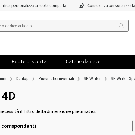
rifica personalizzata ruota completa
Consulenza personalizzat
Ruote di scorta
Catene da neve
mium
Dunlop
Pneumatici invernali
SP Winter
SP Winter Sp
 4D
a necessità il filtro della dimensione pneumatici.
i corrispondenti