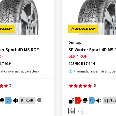
Dunlop
er Sport 4D MS ROF
SP Winter Sport 4D MS 
OF
BLK
*
ROF
17 91H
225/50 R17 94H
tici invernali autovettura
Pneumatici invernali autove
(5)
(5)
C
B | 71dB
E
C
B | 71d