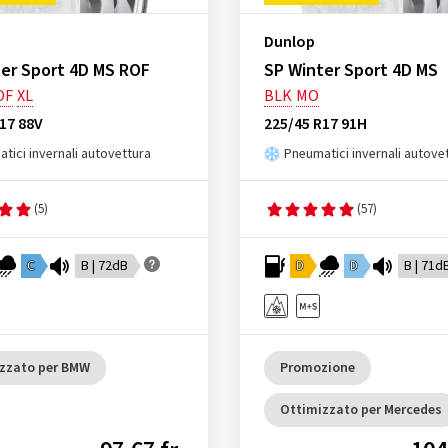
Dunlop
er Sport 4D MS ROF
SP Winter Sport 4D MS
OF
XL
BLK
MO
17 88V
225/45 R17 91H
tici invernali autovettura
Pneumatici invernali autove
(5)
(57)
C
B | 72dB
D
D
B | 71d
zzato per BMW
Promozione
Ottimizzato per Mercedes