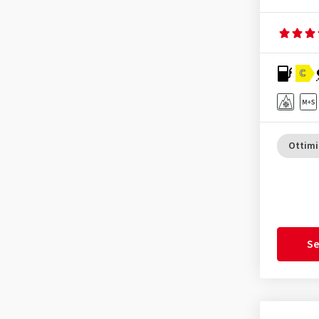
C
Ottimi
Se