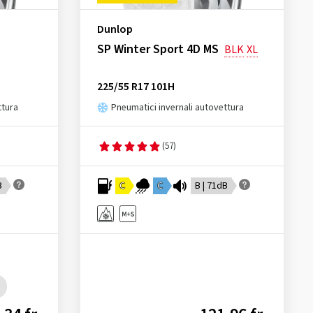
Dunlop
SP Winter Sport 4D MS
BLK
XL
225/55 R17 101H
ttura
Pneumatici invernali autovettura
(57)
B
C
C
B | 71dB