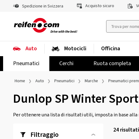
Acquisto sicuro
Ve
Spedizione in Svizzera
Auto
Motocicli
Officina
Pneumatici
Cerchi
Ruota completa
Home
Auto
Pneumatici
Marche
Pneumatici pre
Dunlop SP Winter Sport
Per ottenere una lista di risultati utili, imposta in base all
24
risultat
Filtraggio