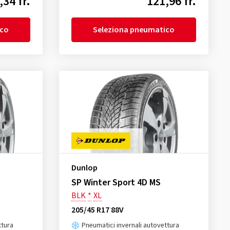
,34 fr.
121,96 fr.
ico
Seleziona pneumatico
Dunlop
SP Winter Sport 4D MS
BLK
*
XL
205/45 R17 88V
ttura
Pneumatici invernali autovettura