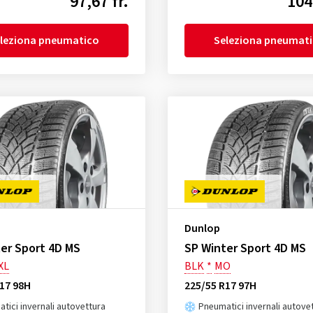
97,67 fr.
104
leziona pneumatico
Seleziona pneumat
Dunlop
er Sport 4D MS
SP Winter Sport 4D MS
XL
BLK
*
MO
17 98H
225/55 R17 97H
tici invernali autovettura
Pneumatici invernali autove