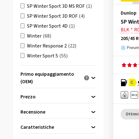
SP Winter Sport 3D MS ROF
(1)
Dunlop
SP Winter Sport 3D ROF
(4)
SP Wint
SP Winter Sport 4D
(1)
BLK
*
R
Winter
(68)
205/45 R
Winter Response 2
(22)
Pneuma
Winter Sport 5
(55)
Winter Sport 5 SUV
(40)
Primo equipaggiamento
(OEM)
C
Ottimizzato per...
Prezzo
Recensione
Ottimi
bis
von
(24)
Caratteristiche
Rinforzato
(8)