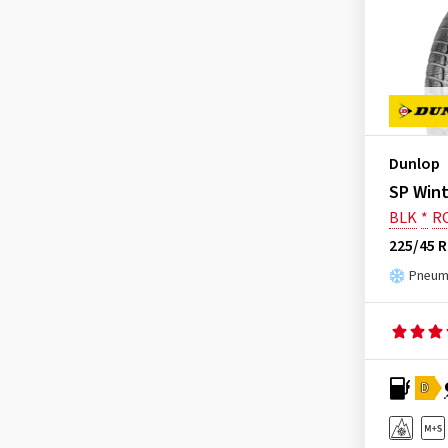
Dunlop
SP Wint
BLK
*
R
225/45 R
Pneuma
D