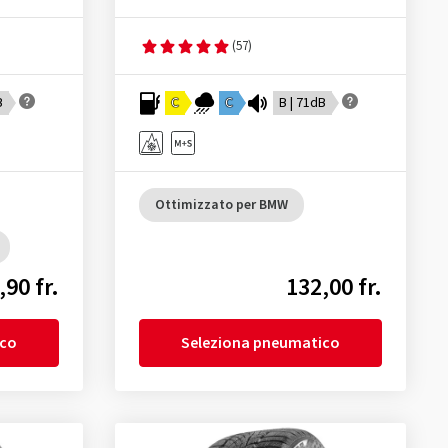
(57)
B
C
C
B | 71dB
Ottimizzato per BMW
,90 fr.
132,00 fr.
ico
Seleziona pneumatico