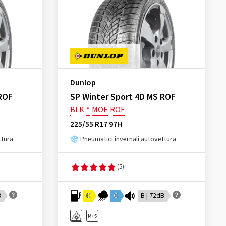
Dunlop
ROF
SP Winter Sport 4D MS ROF
BLK
*
MOE
ROF
225/55 R17 97H
ttura
Pneumatici invernali autovettura
(5)
B
C
C
B | 72dB