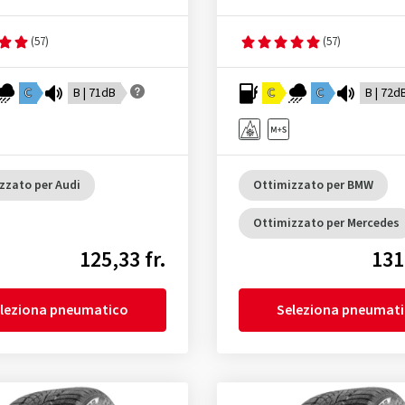
(57)
(57)
C
B | 71dB
C
C
B | 72d
zzato per Audi
Ottimizzato per BMW
Ottimizzato per Mercedes
125,33 fr.
131
leziona pneumatico
Seleziona pneumat