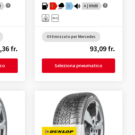
B
E
D
A | 69dB
Ottimizzato per Mercedes
,36 fr.
93,09 fr.
ico
Seleziona pneumatico