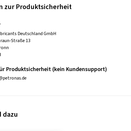
 zur Produktsicherheit
r
ubricants Deutschland GmbH
raun-Straße 13
ronn
d
ür Produktsicherheit (kein Kundensupport)
@petronas.de
d dazu