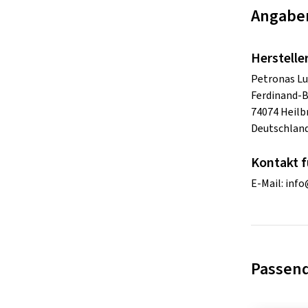
Angaben
Herstelle
Petronas L
Ferdinand-B
74074 Heilb
Deutschlan
Kontakt f
E-Mail:
info
Passen