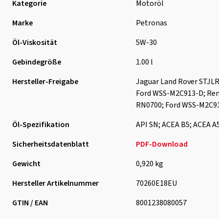
Kategorie
Motoröl
Marke
Petronas
Öl-Viskosität
5W-30
Gebindegröße
1.00 l
Hersteller-Freigabe
Jaguar Land Rover STJLR
Ford WSS-M2C913-D; Ren
RN0700; Ford WSS-M2C9
Öl-Spezifikation
API SN; ACEA B5; ACEA A
Sicherheitsdatenblatt
PDF-Download
Gewicht
0,920 kg
Hersteller Artikelnummer
70260E18EU
GTIN / EAN
8001238080057