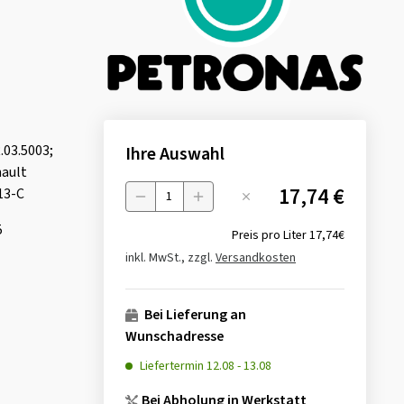
.03.5003;
Ihre Auswahl
ault
17,74 €
13-C
Menge
5
Preis pro Liter
17,74€
inkl. MwSt., zzgl.
Versandkosten
Bei Lieferung an
Wunschadresse
Liefertermin
12.08
-
13.08
Bei Abholung in Werkstatt