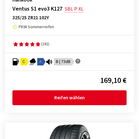
Hankook
Ventus S1 evo3 K127
SBL
P
XL
325/25 ZR21 102Y
PKW Sommerreifen
(181)
C
A
B | 73dB
169,10 €
Reifen wählen