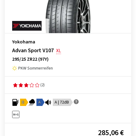
Yokohama
Advan Sport V107
XL
295/25 ZR22 (97Y)
PKW Sommerreifen
(2)
D
A
A | 72dB
285,06 €