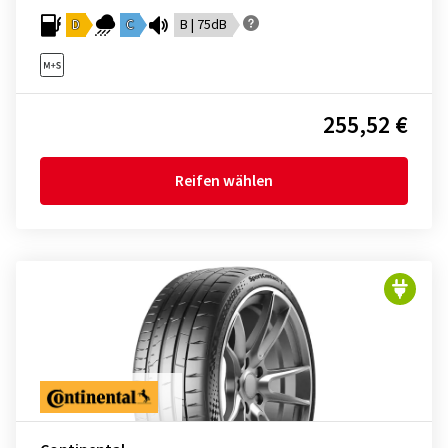
D
C
B | 75dB
255,52 €
Reifen wählen