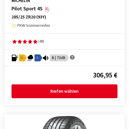
MICHELIN
Pilot Sport 4S
XL
285/25 ZR20 (93Y)
PKW Sommerreifen
(49)
D
A
B | 73dB
306,95 €
Reifen wählen