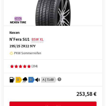
Nexen
N'Fera SU1
BSW
XL
295/25 ZR22 97Y
PKW Sommerreifen
(204)
D
B
A | 71dB
253,58 €