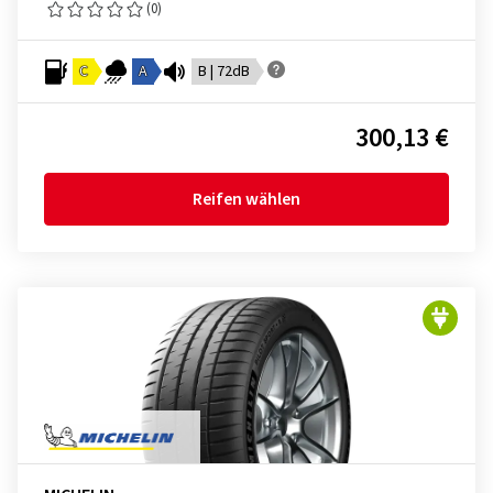
(0)
C
A
B | 72dB
300,13 €
Reifen wählen