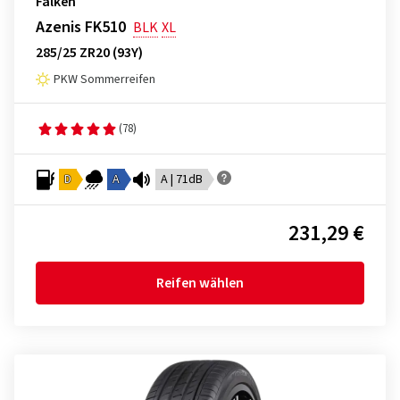
Falken
Azenis FK510
BLK
XL
285/25 ZR20 (93Y)
PKW Sommerreifen
(78)
D
A
A | 71dB
231,29 €
Reifen wählen