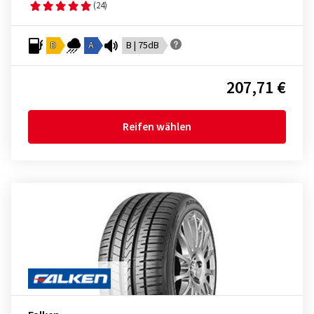
(24)
D
A
B | 75dB
207,71 €
Reifen wählen