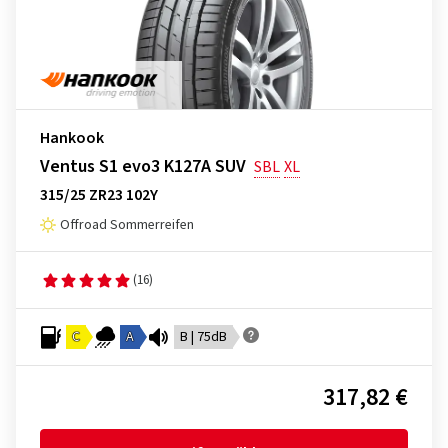
Hankook
Ventus S1 evo3 K127A SUV
SBL
XL
315/25 ZR23 102Y
Offroad Sommerreifen
(16)
C
A
B | 75dB
317,82 €