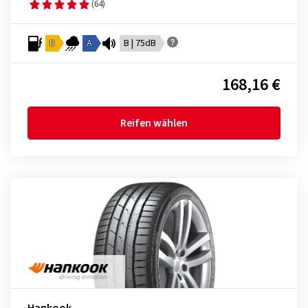
(64)
D
A
B | 75dB
168,16 €
Reifen wählen