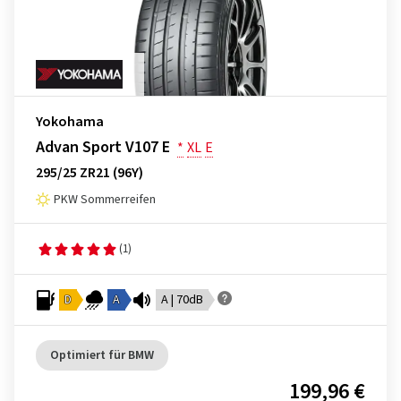
Yokohama
Advan Sport V107 E
*
XL
E
295/25 ZR21 (96Y)
PKW Sommerreifen
(1)
D
A
A | 70dB
Optimiert für BMW
199,96 €