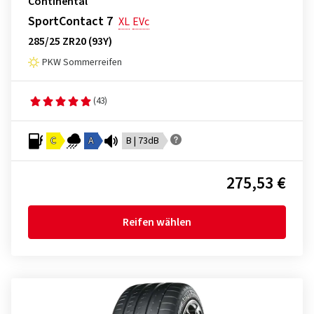
Continental
SportContact 7
XL
EVc
285/25 ZR20 (93Y)
PKW Sommerreifen
(43)
C
A
B | 73dB
275,53 €
Reifen wählen