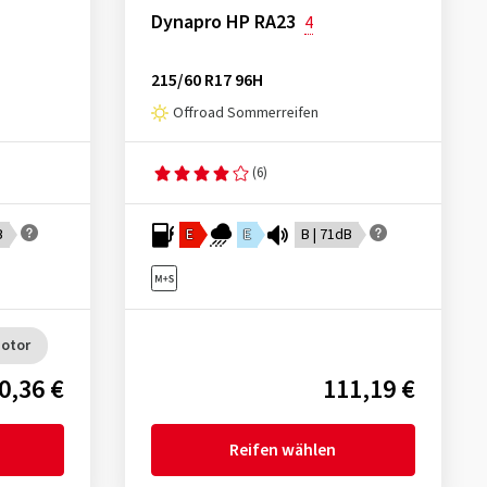
Dynapro HP RA23
4
215/60 R17 96H
Offroad Sommerreifen
(6)
B
E
E
B | 71dB
Motor
0,36 €
111,19 €
Reifen wählen