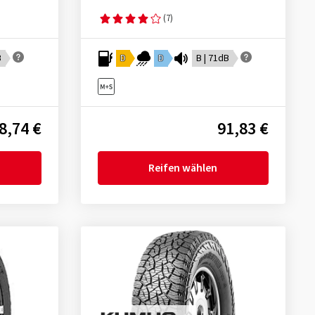
(7)
B
D
D
B | 71dB
8,74 €
91,83 €
Reifen wählen