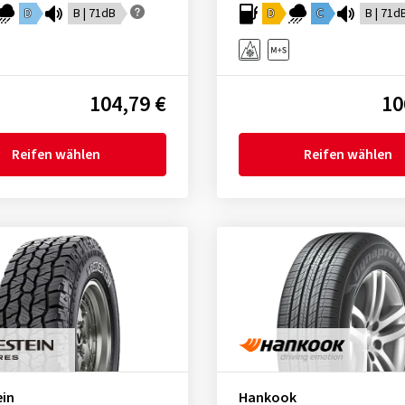
D
B | 71dB
D
C
B | 71d
104,79 €
10
Reifen wählen
Reifen wählen
ein
Hankook