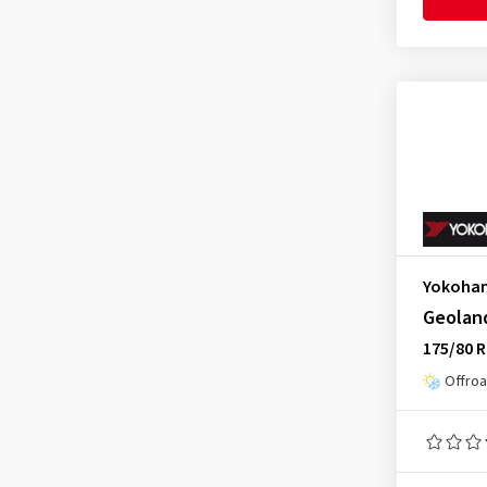
Nankang
(10)
Nexen
(18)
Petlas
(8)
Pirelli
(56)
Radar
(48)
Sailun
(12)
Toyo
(42)
Triangle
(15)
Yokoha
Vredestein
(24)
Geolan
Yokohama
(123)
175/80 R
Offroa