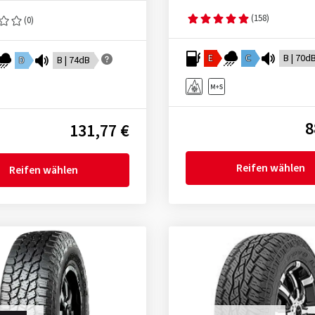
(158)
(0)
E
C
B | 70d
D
B | 74dB
8
131,77 €
Reifen wählen
Reifen wählen