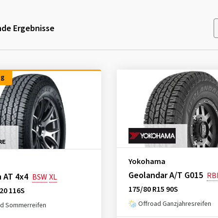
de Ergebnisse
ng
Yokohama
Geolandar A/T G015
RB
 AT 4x4
BSW
XL
175/80 R15 90S
20 116S
Offroad Ganzjahresreifen
ad Sommerreifen