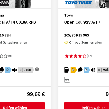
ma
Toyo
dar A/T4 G018A RPB
Open Country A/T+
16 98H
205/70 R15 96S
d Ganzjahresreifen
Offroad Sommerreifen
(0)
(12)
D
B | 71dB
D
D
B | 70d
99,69 €
9
Reifen wählen
Reifen wählen