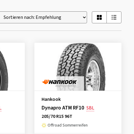
Hankook
Dynapro ATM RF10
L
SBL
205/70 R15 96T
Offroad Sommerreifen