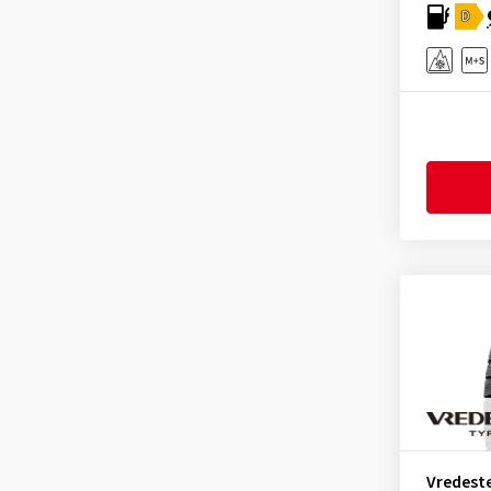
D
Vredest