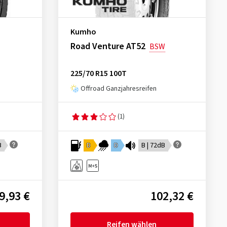
Kumho
Road Venture AT52
BSW
225/70 R15 100T
Offroad Ganzjahresreifen
(1)
B
D
D
B | 72dB
9,93 €
102,32 €
Reifen wählen