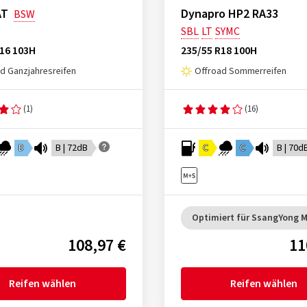
AT
Dynapro HP2 RA33
BSW
SBL
LT
SYMC
R16 103H
235/55 R18 100H
d Ganzjahresreifen
Offroad Sommerreifen
(1)
(16)
D
B | 72dB
C
C
B | 70d
Optimiert für SsangYong 
108,97 €
11
Reifen wählen
Reifen wählen