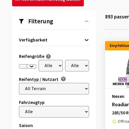
893
passen
Filterung
Verfügbarkeit
Empfehlu
Direkt lieferbar
(2)
Reifengröße
Reifentyp / Nutzart
Nexen
Fahrzeugtyp
Roadian
285/50 R
Offro
Saison