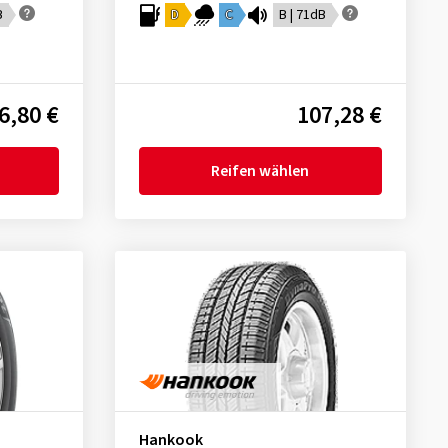
B
D
C
B | 71dB
6,80 €
107,28 €
Reifen wählen
Hankook