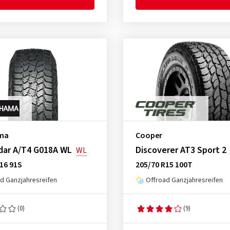
ma
Cooper
dar A/T4 G018A WL
Discoverer AT3 Sport 2
WL
16 91S
205/70 R15 100T
d Ganzjahresreifen
Offroad Ganzjahresreifen
(0)
(9)