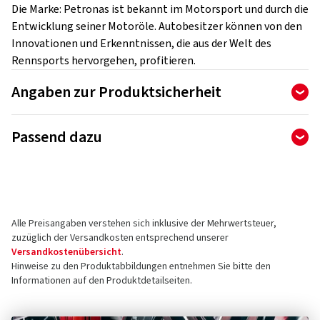
Die Marke: Petronas ist bekannt im Motorsport und durch die
Entwicklung seiner Motoröle. Autobesitzer können von den
Innovationen und Erkenntnissen, die aus der Welt des
Rennsports hervorgehen, profitieren.
Angaben zur Produktsicherheit
Hersteller
Passend dazu
Petronas Lubricants Deutschland GmbH
Ferdinand-Braun-Straße 13
74074 Heilbronn
Deutschland
Alle Preisangaben verstehen sich inklusive der Mehrwertsteuer,
Kontakt für Produktsicherheit (kein
zuzüglich der Versandkosten entsprechend unserer
Kundensupport)
Versandkostenübersicht
.
Hinweise zu den Produktabbildungen entnehmen Sie bitte den
E-Mail:
info@petronas.de
Informationen auf den Produktdetailseiten.