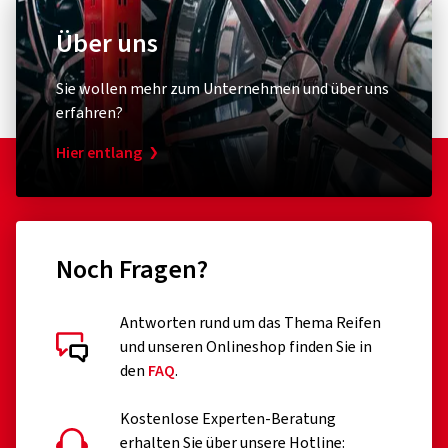
Über uns
AdBlue
Team
Sie wollen mehr zum Unternehmen und über uns
AdBlue 10 Liter
erfahren?
Hier entlang
(0)
19,30 €
Preis pro Liter 1,93€
Noch Fragen?
In den Warenkorb
Antworten rund um das Thema Reifen
und unseren Onlineshop finden Sie in
den
FAQ
.
Kostenlose Experten-Beratung
erhalten Sie über unsere Hotline: