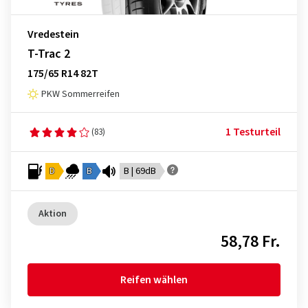
Vredestein
T-Trac 2
175/65 R14 82T
PKW Sommerreifen
1 Testurteil
(83)
D
B
B | 69dB
Aktion
58,78 Fr.
Reifen wählen