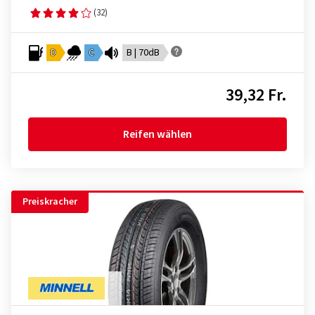
(32)
D
C
B | 70dB
39,32 Fr.
Reifen wählen
Preiskracher