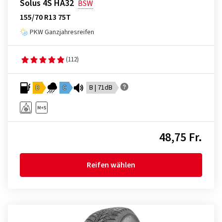
Solus 4S HA32
BSW
155/70 R13 75T
PKW Ganzjahresreifen
(112)
D
C
B | 71dB
48,75 Fr.
Reifen wählen