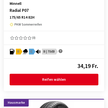
Minnell
Radial P07
175/65 R14 82H
PKW Sommerreifen
(0)
D
C
B | 70dB
34,19 Fr.
Reifen wählen
Hausmarke