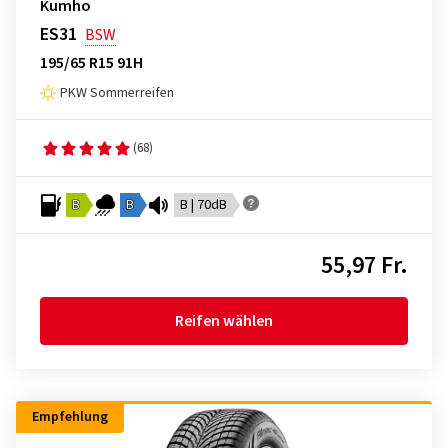
Kumho
ES31
BSW
195/65 R15 91H
PKW Sommerreifen
(68)
B
B
B | 70dB
55,97 Fr.
Reifen wählen
Empfehlung