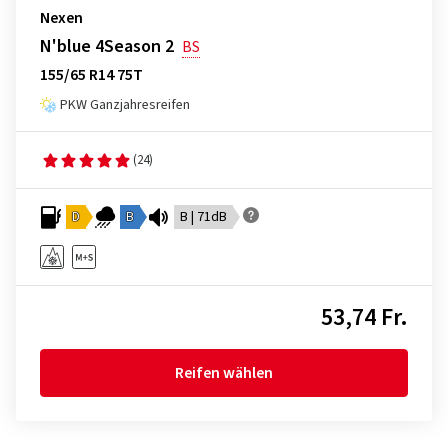
Nexen
N'blue 4Season 2
BS
155/65 R14 75T
PKW Ganzjahresreifen
(24)
D
B
B | 71dB
53,74 Fr.
Reifen wählen