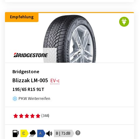
Empfehlung
Bridgestone
Blizzak LM-005
EV-c
195/65 R15 91T
PKW Winterreifen
(344)
C
A
B | 71dB