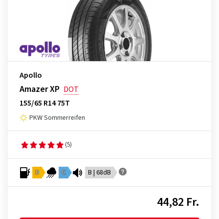
Apollo
Amazer XP
DOT
155/65 R14 75T
PKW Sommerreifen
(5)
D
C
B | 68dB
44,82 Fr.