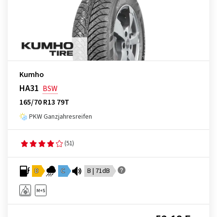
Kumho
HA31
BSW
165/70 R13 79T
PKW Ganzjahresreifen
(51)
D
C
B | 71dB