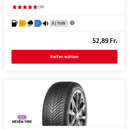
(20)
D
B
B | 70dB
52,89 Fr.
Reifen wählen