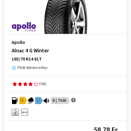
Apollo
Alnac 4 G Winter
165/70 R14 81T
PKW Winterreifen
(341)
D
C
B | 70dB
58,78 Fr.