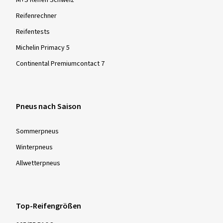
Reifenrechner
Reifentests
Mehr Bewertungen anzeigen
Michelin Primacy 5
Continental Premiumcontact 7
Pneus nach Saison
Sommer­pneus
Winter­pneus
Allwetter­pneus
Top-Reifengrößen