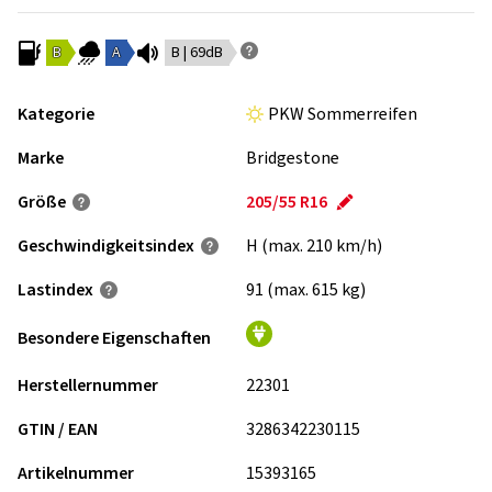
B
A
B | 69dB
Kategorie
PKW Sommerreifen
Marke
Bridgestone
Größe
205/55 R16
Geschwindigkeits­index
H (max. 210 km/h)
Lastindex
91 (max. 615 kg)
Besondere Eigenschaften
Herstellernummer
22301
GTIN / EAN
3286342230115
Artikelnummer
15393165