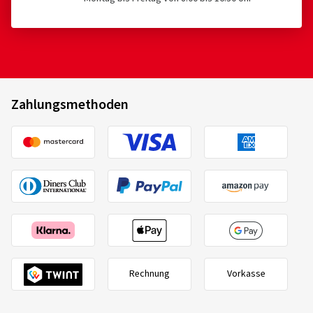
Verifizierter Kauf
Reifen für Felgen mit einem Nenndurchmesser ≤ 254
Michael S., Deutschland
mm oder ≥ 635 mm
Dimension:
235/40 R19 96Y
Fahrstil:
Gemischt
Ø Durchschnittliche Jahresfahrleistung:
22000 km
Zahlungsmethoden
Fahrzeugtyp:
Tesla Model 3 Highland (003) Facelift
Bridgestone
22301
205/55 R16 91H
C
10.06.2026
Verifizierter Kauf
Roger R., Schweiz
Really great set for summer. Delivery was fast. The drive
is very smooth
Rechnung
Vorkasse
(Übersetzen)