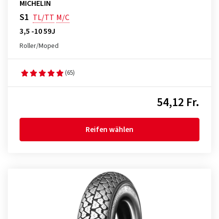
MICHELIN
S1
TL/TT
M/C
3,5 -10 59J
Roller/Moped
(65)
54,12 Fr.
Reifen wählen