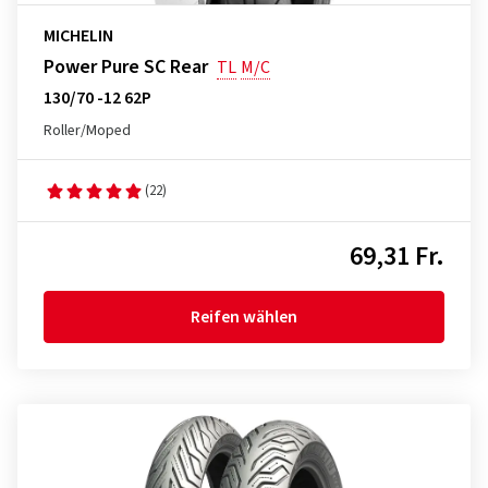
MICHELIN
Power Pure SC Rear
TL
M/C
130/70 -12 62P
Roller/Moped
(22)
69,31 Fr.
Reifen wählen