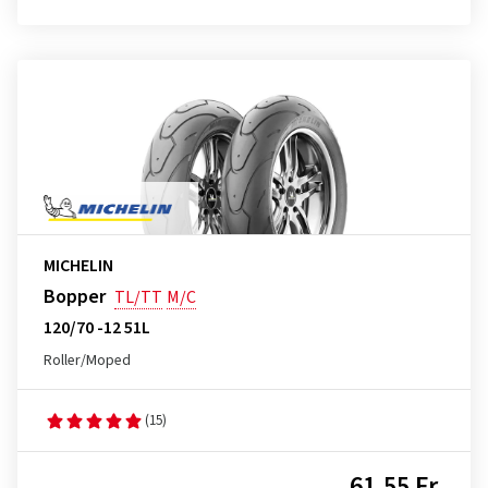
MICHELIN
Bopper
TL/TT
M/C
120/70 -12 51L
Roller/Moped
(15)
61,55 Fr.