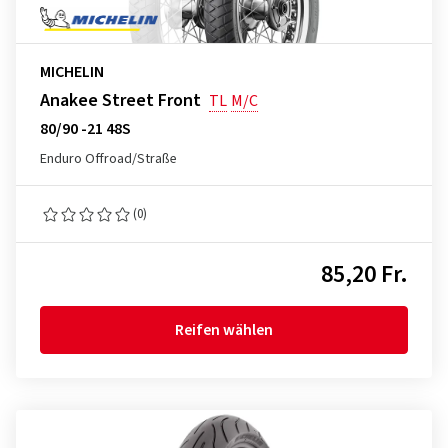
MICHELIN
Anakee Street Front
TL
M/C
80/90 -21 48S
Enduro Offroad/Straße
(0)
85,20 Fr.
Reifen wählen