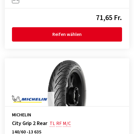
71,65 Fr.
Reifen wählen
MICHELIN
City Grip 2 Rear
TL
RF
M/C
140/60 -13 63S