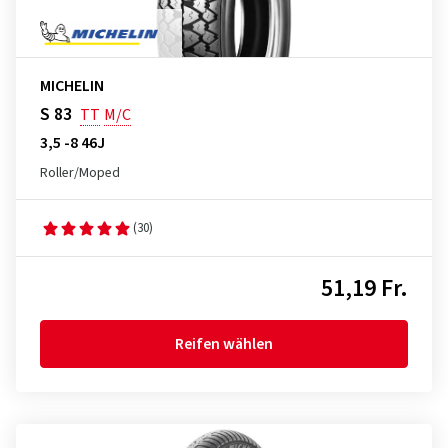
MICHELIN
S 83
TT
M/C
3,5 -8 46J
Roller/Moped
(30)
51,19 Fr.
Reifen wählen