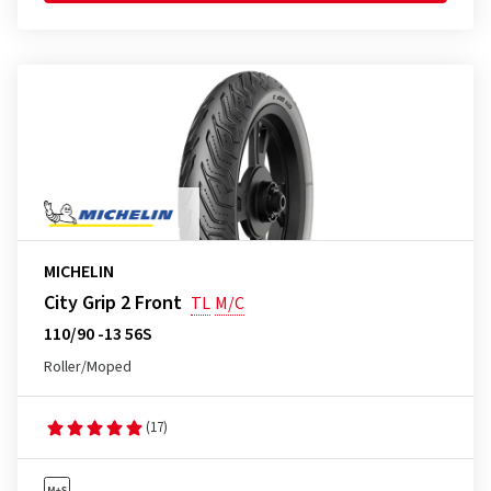
MICHELIN
City Grip 2 Front
TL
M/C
110/90 -13 56S
Roller/Moped
(17)