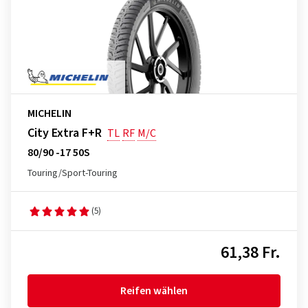
MICHELIN
City Extra F+R
TL
RF
M/C
80/90 -17 50S
Touring/Sport-Touring
(5)
61,38 Fr.
Reifen wählen