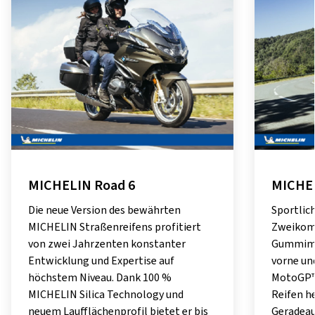
MICHELIN Road 6
MICHEL
Die neue Version des bewährten
Sportlich
MICHELIN Straßenreifens profitiert
Zweikom
von zwei Jahrzenten konstanter
Gummimi
Entwicklung und Expertise auf
vorne un
höchstem Niveau. Dank 100 %
MotoGP™ 
MICHELIN Silica Technology und
Reifen h
neuem Laufflächenprofil bietet er bis
Geradeau