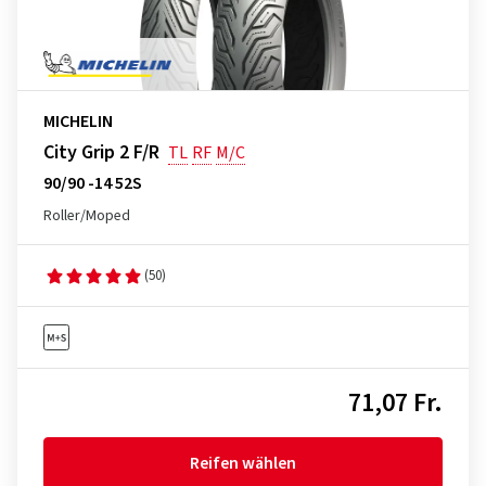
MICHELIN
City Grip 2 F/R
TL
RF
M/C
90/90 -14 52S
Roller/Moped
(50)
71,07 Fr.
Reifen wählen