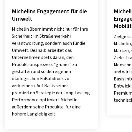
Michelins Engagement für die
Micheli
Umwelt
Engage
Mobili
Michelin übernimmt nicht nur für Ihre
Sicherheit im Straßenverkehr
Zielgeri
Verantwortung, sondern auch für die
Michelin
Umwelt. Deshalb arbeitet das
Marken, 
Unternehmen stets daran, den
Ziele: Tr
Produktionsprozess "grüner" zu
Menschen
gestalten und so den eigenen
und wirts
ökologischen Fußabdruck zu
Basis in
verkleinern. Auf Basis seiner
Entwickl
prämierten Strategie der Long Lasting
Premium-
Performance optimiert Michelin
technisc
außerdem seine Produkte: für eine
höhere Langlebigkeit.