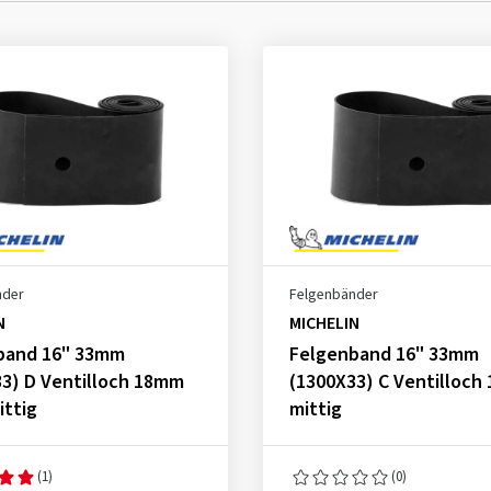
nder
Felgenbänder
N
MICHELIN
band 16" 33mm
Felgenband 16" 33mm
3) D Ventilloch 18mm
(1300X33) C Ventilloc
ittig
mittig
(1)
(0)