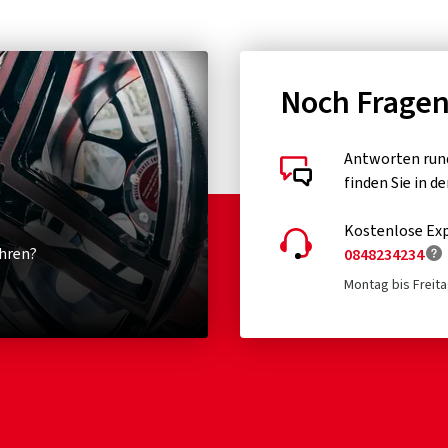
Noch Frage
Antworten run
finden Sie in d
Kostenlose Exp
hren?
0848234234
Montag bis Freita