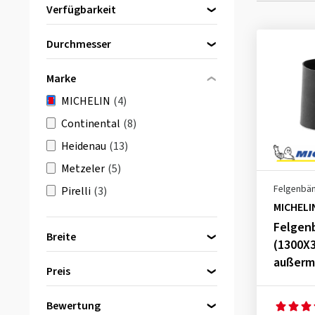
Verfügbarkeit
Direkt lieferbar
(4)
Durchmesser
16 Zoll
(2)
Marke
17 Zoll
(2)
MICHELIN
(4)
Continental
(8)
Heidenau
(13)
Metzeler
(5)
Felgenbä
Pirelli
(3)
MICHELI
Felgen
Breite
(1300X3
33 mm
(3)
außerm
Preis
63 mm
(1)
Bewertung
bis
von