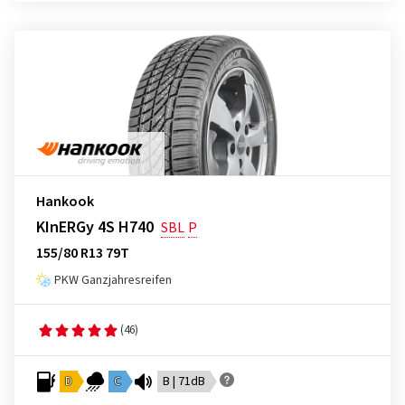
Hankook
KInERGy 4S H740
SBL
P
155/80 R13 79T
PKW Ganzjahresreifen
(46)
D
C
B | 71dB