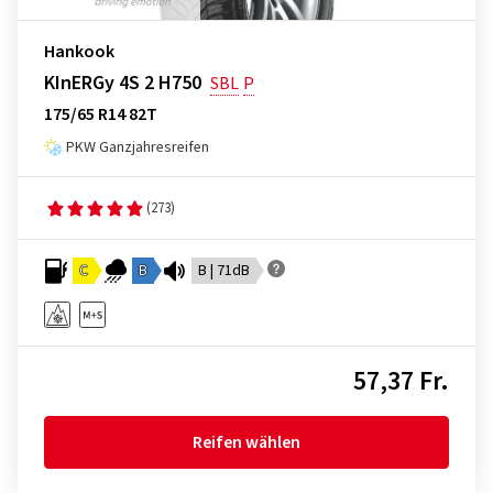
Hankook
KInERGy 4S 2 H750
SBL
P
175/65 R14 82T
PKW Ganzjahresreifen
(273)
C
B
B | 71dB
57,37 Fr.
Reifen wählen