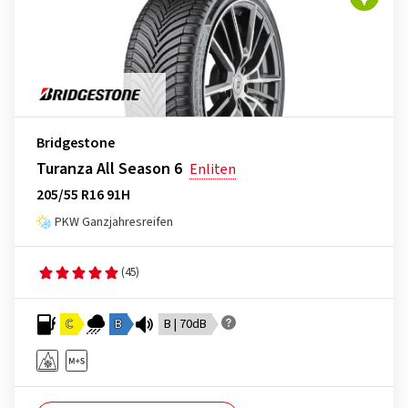
Bridgestone
Turanza All Season 6
Enliten
205/55 R16 91H
PKW Ganzjahresreifen
(45)
C
B
B | 70dB