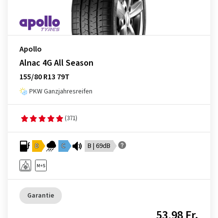
Apollo
Alnac 4G All Season
155/80 R13 79T
PKW Ganzjahresreifen
(371)
D
C
B | 69dB
Garantie
53,98 Fr.