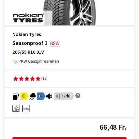
Nokian Tyres
Seasonproof 1
BSW
205/55 R16 91V
PKW Ganzjahresreifen
(18)
C
B
B | 72dB
66,48 Fr.