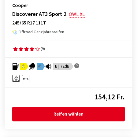
Cooper
Discoverer AT3 Sport 2
OWL
XL
245/65 R17 111T
Offroad Ganzjahresreifen
(9)
C
C
B | 72dB
154,12 Fr.
Reifen wählen