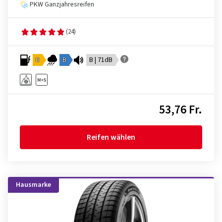
PKW Ganzjahresreifen
(24)
D
B
B | 71dB
53,76 Fr.
Reifen wählen
Hausmarke