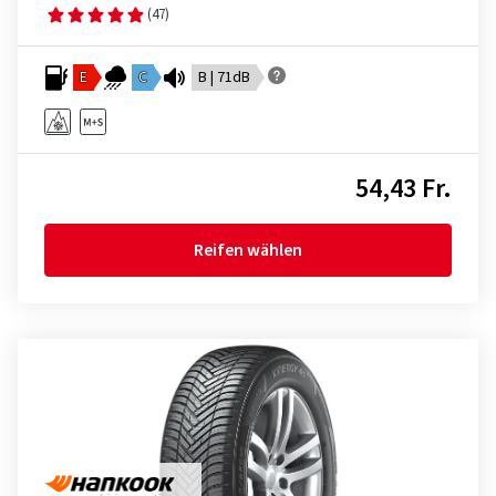
(47)
E
C
B | 71dB
54,43 Fr.
Reifen wählen