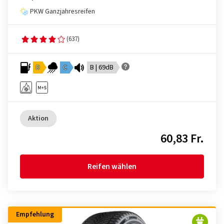
PKW Ganzjahresreifen
(637)
D
C
B | 69dB
Aktion
60,83 Fr.
Reifen wählen
Empfehlung