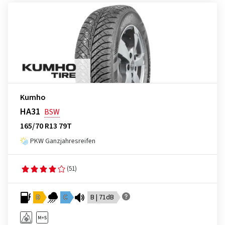
Kumho
HA31
BSW
165/70 R13 79T
PKW Ganzjahresreifen
(51)
D
C
B | 71dB