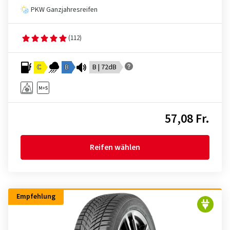
PKW Ganzjahresreifen
(112)
C
B
B | 72dB
57,08 Fr.
Reifen wählen
Empfehlung