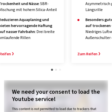
Asymmetrisch geformte äußere
Ausg
Längsrille
nie
Besonders gute Straßenhaftung
obe
auf trockenen Oberflächen
:
Niedriges Luftverhältnis der
Zum Rei
Außenschulter des Reifens
Zum Reifen
We need your consent to load the
Youtube service!
This content is not permitted to load due to trackers that