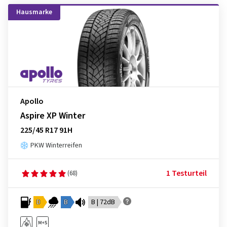
Hausmarke
Apollo
Aspire XP Winter
225/45 R17 91H
PKW Winterreifen
1 Testurteil
(68)
D
B
B | 72dB