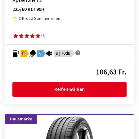
Apterra HT2
225/60 R17 99H
Offroad Sommerreifen
(8)
D
C
B | 70dB
106,63 Fr.
Reifen wählen
Hausmarke