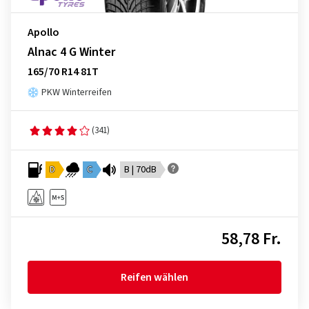
Apollo
Alnac 4 G Winter
165/70 R14 81T
PKW Winterreifen
(341)
D
C
B | 70dB
58,78 Fr.
Reifen wählen