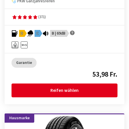
PKW Ganzjahresreifen
(371)
D
C
B | 69dB
Garantie
53,98 Fr.
Reifen wählen
Hausmarke