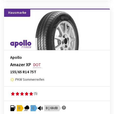
Hausmarke
Apollo
Amazer XP
DOT
155/65 R14 75T
PKW Sommerreifen
(5)
D
C
B | 68dB