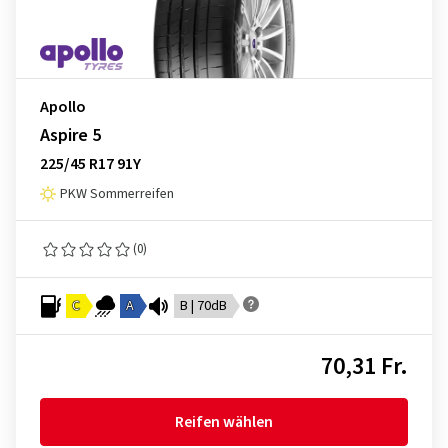
Apollo
Aspire 5
225/45 R17 91Y
PKW Sommerreifen
(0)
C
A
B | 70dB
70,31 Fr.
Reifen wählen