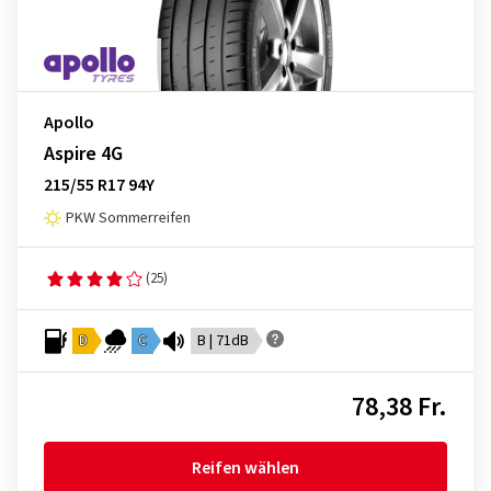
Apollo
Aspire 4G
215/55 R17 94Y
PKW Sommerreifen
(25)
D
C
B | 71dB
78,38 Fr.
Reifen wählen