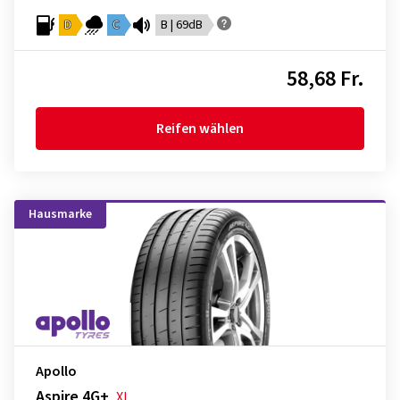
D
C
B | 69dB
58,68 Fr.
Reifen wählen
Hausmarke
Apollo
Aspire 4G+
XL