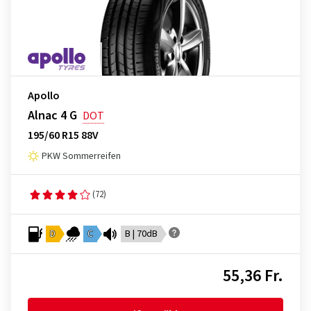
Apollo
Alnac 4 G
DOT
195/60 R15 88V
PKW Sommerreifen
(72)
D
C
B | 70dB
55,36 Fr.