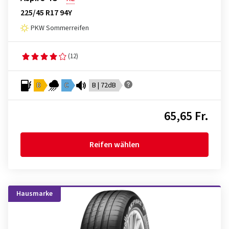
225/45 R17 94Y
PKW Sommerreifen
(12)
D
C
B | 72dB
65,65 Fr.
Reifen wählen
Hausmarke