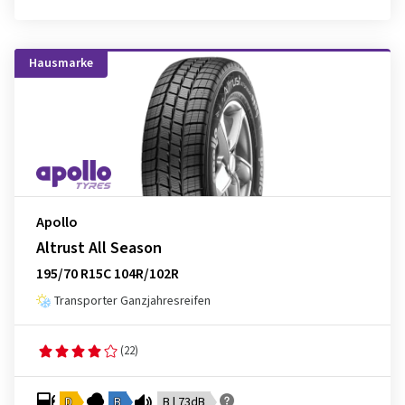
Hausmarke
Apollo
Altrust All Season
195/70 R15C 104R/102R
Transporter Ganzjahresreifen
(22)
D
B
B | 73dB