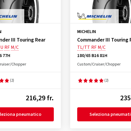
N
MICHELIN
er III Touring Rear
Commander III Touring 
U
RF
M/C
TL/TT
RF
M/C
6 77H
180/65 B16 81H
ruiser/Chopper
Custom/Cruiser/Chopper
(2)
(2)
216,29 fr.
235
leziona pneumatico
Seleziona pneumat