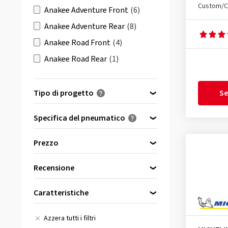
Custom/C
Anakee Adventure Front
(6)
Anakee Adventure Rear
(8)
Anakee Road Front
(4)
Anakee Road Rear
(1)
Anakee Street F+R
(9)
Anakee Street Front
(2)
Tipo di progetto
Se
Anakee Street Rear
(4)
Specifica del pneumatico
Anakee Wild Front
(4)
Tutti
(11)
Anakee Wild Rear
(9)
Prezzo
TL/TT - Tubeless & Tube tyre
Bopper
(3)
(11)
Recensione
City Extra F+R
(27)
bis
von
(11)
City Extra Rear
(1)
Caratteristiche
City Grip 2 F/R
(17)
Rinforzato
(4)
Azzera tutti i filtri
City Grip 2 Front
(7)