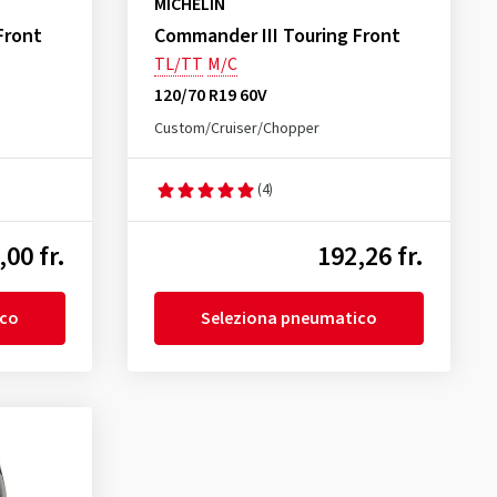
MICHELIN
Front
Commander III Touring Front
TL/TT
M/C
120/70 R19 60V
Custom/Cruiser/Chopper
(4)
,00 fr.
192,26 fr.
ico
Seleziona pneumatico