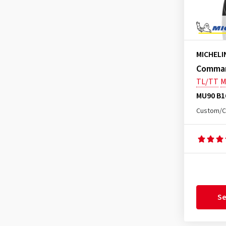
Enduro Medium Rear
(2)
Enduro Xtrem Rear
(1)
Pilot Power 2 CT Front
(4)
MICHELI
Pilot Power 2 CT Rear
(6)
Command
Pilot Road 3 Front
(1)
TL/TT
M
Pilot Road 4 F
(1)
MU90 B1
Pilot Road 4 GT F
(1)
Custom/C
Pilot Road 4 GT R
(2)
Pilot Road 4 R
(4)
Pilot Street F/R
(13)
Pilot Street Front
(5)
Pilot Street Radial Front
(2)
Se
Pilot Street Radial Rear
(4)
Pilot Street Rear
(4)