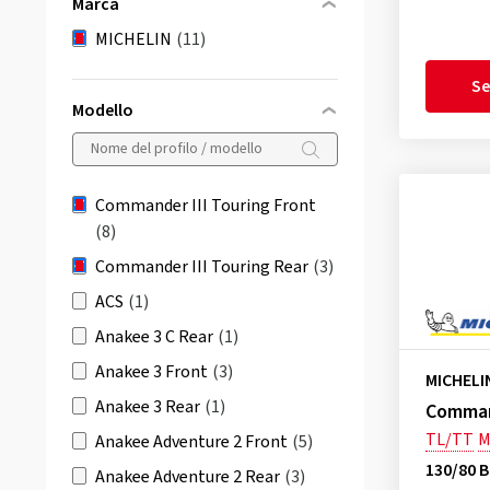
Marca
MICHELIN
(11)
Se
Modello
Commander III Touring Front
(8)
Commander III Touring Rear
(3)
ACS
(1)
Anakee 3 C Rear
(1)
Anakee 3 Front
(3)
MICHELI
Anakee 3 Rear
(1)
Command
TL/TT
M
Anakee Adventure 2 Front
(5)
130/80 B
Anakee Adventure 2 Rear
(3)