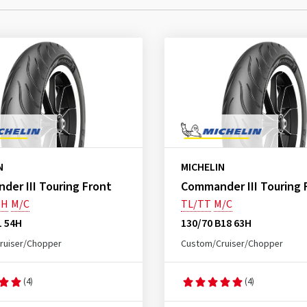
N
MICHELIN
er III Touring Front
Commander III Touring 
MH
M/C
TL/TT
M/C
1 54H
130/70 B18 63H
ruiser/Chopper
Custom/Cruiser/Chopper
(4)
(4)