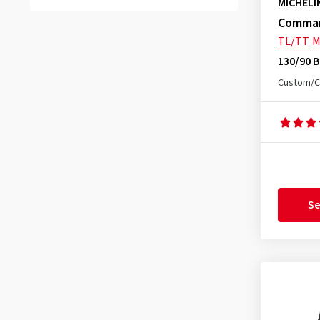
MICHELI
City Grip 2 Rear
(12)
Command
City Grip F/R
(2)
TL/TT
M
City Grip Front
(1)
130/90 B
City Grip Rear
(2)
Custom/C
City Grip Saver F/R
(5)
City Grip Saver Rear
(2)
Commander II Front
(8)
Commander II Rear
(7)
Commander III Cruiser Front
(5)
Se
Commander III Cruiser Rear
(9)
Desert Race Baja Rear
(1)
Desert Race Rear
(1)
Enduro Medium 2 Front
(2)
Enduro Medium 2 Rear
(2)