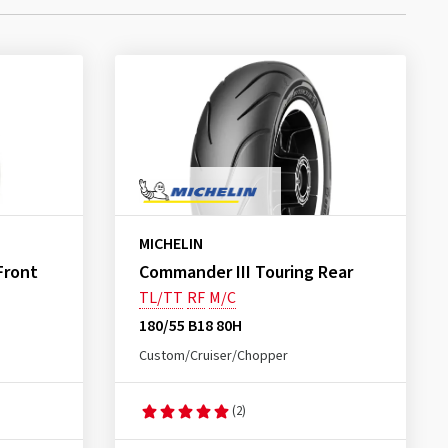
MICHELIN
Front
Commander III Touring Rear
TL/TT
RF
M/C
180/55 B18 80H
Custom/Cruiser/Chopper
(2)