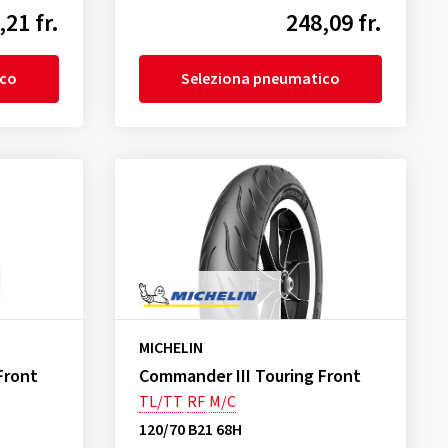
,21 fr.
248,09 fr.
ico
Seleziona pneumatico
MICHELIN
Front
Commander III Touring Front
TL/TT
RF
M/C
120/70 B21 68H