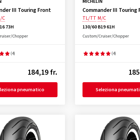
N
MICHELIN
er III Touring Front
Commander III Touring 
/C
TL/TT
M/C
16 73H
130/60 B19 61H
ruiser/Chopper
Custom/Cruiser/Chopper
(4)
(4)
184,19 fr.
185
leziona pneumatico
Seleziona pneumat