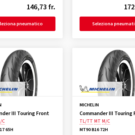
146,73 fr.
172
leziona pneumatico
Seleziona pneumat
N
MICHELIN
er III Touring Front
Commander III Touring 
/C
TL/TT
MT
M/C
17 65H
MT90 B16 72H