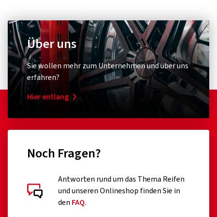
tires.com/contact/
Über uns
Diebstahlschutz & Sicherheit
Sonstige
XLC
Schwal
Sie wollen mehr zum Unternehmen und über uns
Zahlenspiralkabelschloss
Conver
erfahren?
RonaldBiggs Ø 10 mm Länge 185 mm
Umrüst
Hier entlang
(0)
31,39 €
18,34
Noch Fragen?
In den Warenkorb
Antworten rund um das Thema Reifen
und unseren Onlineshop finden Sie in
den
FAQ
.