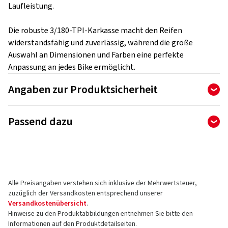
Laufleistung.
Die robuste 3/180-TPI-Karkasse macht den Reifen
widerstandsfähig und zuverlässig, während die große
Auswahl an Dimensionen und Farben eine perfekte
Anpassung an jedes Bike ermöglicht.
Angaben zur Produktsicherheit
Hersteller
Passend dazu
Continental Reifen Deutschland GmbH
PO BOX 169
30001 Hannover
Deutschland
Alle Preisangaben verstehen sich inklusive der Mehrwertsteuer,
Kontakt für Produktsicherheit (kein
zuzüglich der Versandkosten entsprechend unserer
Kundensupport)
Versandkostenübersicht
.
Hinweise zu den Produktabbildungen entnehmen Sie bitte den
Kontaktformular:
https://www.continental-
Informationen auf den Produktdetailseiten.