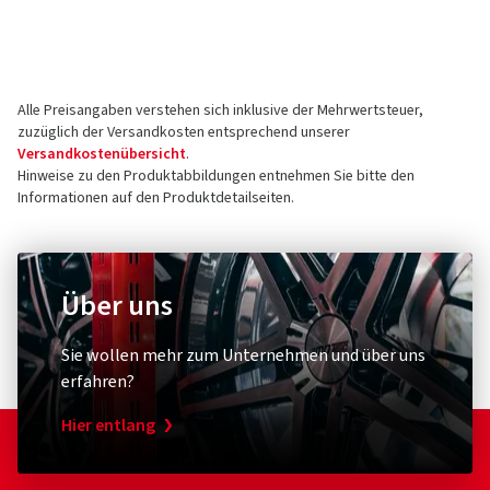
PO BOX 169
30001 Hannover
Deutschland
Alle Preisangaben verstehen sich inklusive der Mehrwertsteuer,
Kontakt für Produktsicherheit (kein
zuzüglich der Versandkosten entsprechend unserer
Kundensupport)
Versandkostenübersicht
.
Hinweise zu den Produktabbildungen entnehmen Sie bitte den
Kontaktformular:
https://www.continental-
Informationen auf den Produktdetailseiten.
tires.com/contact/
Über uns
Fahrradpumpe
Leuchtmit
Schwalbe
XLC
Sie wollen mehr zum Unternehmen und über uns
Air-X-Plorer Standpumpe Clik Valve
Rückle
erfahren?
mit Ventileinsätzen
Hier entlang
(0)