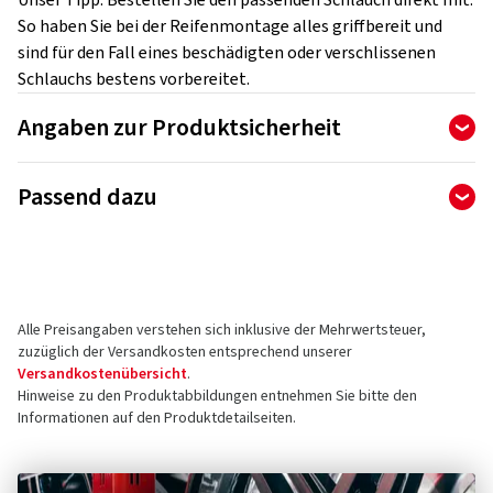
Unser Tipp: Bestellen Sie den passenden Schlauch direkt mit.
So haben Sie bei der Reifenmontage alles griffbereit und
sind für den Fall eines beschädigten oder verschlissenen
Schlauchs bestens vorbereitet.
Angaben zur Produktsicherheit
Hersteller
Passend dazu
Goodyear Germany GmbH
Dunlopstr. 2
63450 Hanau
Deutschland
Alle Preisangaben verstehen sich inklusive der Mehrwertsteuer,
Kontakt für Produktsicherheit (kein
zuzüglich der Versandkosten entsprechend unserer
Kundensupport)
Versandkostenübersicht
.
Hinweise zu den Produktabbildungen entnehmen Sie bitte den
E-Mail:
info@goodyear.de
Informationen auf den Produktdetailseiten.