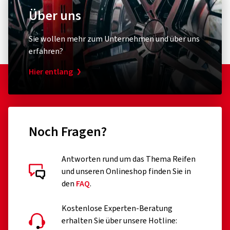
Über uns
Diebstahlschutz & Sicherheit
Sonstige
XLC
Schwal
Sie wollen mehr zum Unternehmen und über uns
Zahlenspiralkabelschloss
Conver
erfahren?
RonaldBiggs Ø 10 mm Länge 185 mm
Umrüst
Hier entlang
(0)
31,39 €
18,34
Noch Fragen?
In den Warenkorb
Antworten rund um das Thema Reifen
und unseren Onlineshop finden Sie in
den
FAQ
.
Kostenlose Experten-Beratung
erhalten Sie über unsere Hotline: