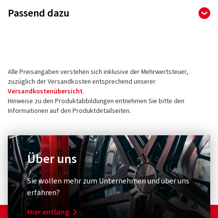
Hersteller
Passend dazu
Goodyear Germany GmbH
Dunlopstr. 2
63450 Hanau
Deutschland
Alle Preisangaben verstehen sich inklusive der Mehrwertsteuer,
Kontakt für Produktsicherheit (kein
zuzüglich der Versandkosten entsprechend unserer
Kundensupport)
Versandkostenübersicht
.
Hinweise zu den Produktabbildungen entnehmen Sie bitte den
E-Mail:
info@goodyear.de
Informationen auf den Produktdetailseiten.
Über uns
Diebstahlschutz & Sicherheit
Sonstige
XLC
Schwal
Sie wollen mehr zum Unternehmen und über uns
Zahlenspiralkabelschloss
Conver
erfahren?
RonaldBiggs Ø 10 mm Länge 185 mm
Umrüst
Hier entlang