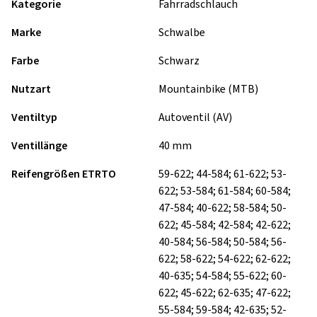
Kategorie
Fahrradschlauch
Marke
Schwalbe
Farbe
Schwarz
Nutzart
Mountainbike (MTB)
Ventiltyp
Autoventil (AV)
Ventillänge
40 mm
Reifengrößen ETRTO
59-622; 44-584; 61-622; 53-
622; 53-584; 61-584; 60-584;
47-584; 40-622; 58-584; 50-
622; 45-584; 42-584; 42-622;
40-584; 56-584; 50-584; 56-
622; 58-622; 54-622; 62-622;
40-635; 54-584; 55-622; 60-
622; 45-622; 62-635; 47-622;
55-584; 59-584; 42-635; 52-