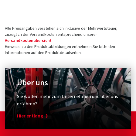
Otto Hahn Str. 1
51471 Reichshof
5 Sterne
(12)
Deutschland
4 Sterne
(4)
Alle Preisangaben verstehen sich inklusive der Mehrwertsteuer,
3 Sterne
(0)
Kontakt für Produktsicherheit (kein
zuzüglich der Versandkosten entsprechend unserer
2 Sterne
(0)
Kundensupport)
Versandkostenübersicht
.
1 Sterne
(0)
Hinweise zu den Produktabbildungen entnehmen Sie bitte den
E-Mail:
info@schwalbe.com
Informationen auf den Produktdetailseiten.
Kundenbewertungen im Detail
Über uns
Fahrradpumpe
Leuchtmit
Schwalbe
XLC
Sie wollen mehr zum Unternehmen und über uns
Air-X-Plorer Standpumpe Clik Valve
Rückle
erfahren?
mit Ventileinsätzen
08.05.2026
Hier entlang
Verifizierter Kauf
(0)