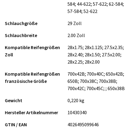
584; 44-622; 57-622; 62-584;
57-584; 52-622
Schlauchgröße
29 Zoll
Schlauchbreite
2.00 Zoll
Kompatible Reifengrößen
28x1.75; 28x1.125; 27.5x2.35;
Zoll
28x2.40; 28x1.50; 27.5x2.00;
28x2.25; 28x2.00
Kompatible Reifengrößen
700x42B; 700x40C; 650x42B;
französische Größe
650B; 700x38C; 700x38B;
700x42C; 700x45C; ; 650x38B
Gewicht
0,220 kg
Hersteller Artikelnummer
10430340
GTIN / EAN
4026495099646