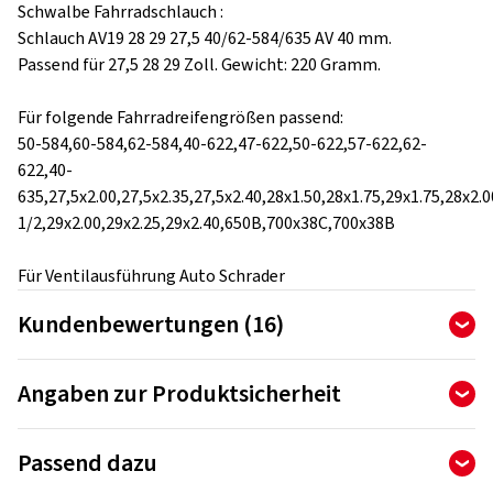
Schwalbe Fahrradschlauch :
Schlauch AV19 28 29 27,5 40/62-584/635 AV 40 mm.
Passend für 27,5 28 29 Zoll. Gewicht: 220 Gramm.
Für folgende Fahrradreifengrößen passend:
50-584,60-584,62-584,40-622,47-622,50-622,57-622,62-
622,40-
635,27,5x2.00,27,5x2.35,27,5x2.40,28x1.50,28x1.75,29x1.75,28x2.
1/2,29x2.00,29x2.25,29x2.40,650B,700x38C,700x38B
Für Ventilausführung Auto Schrader
Kundenbewertungen (16)
4,75
Ø
/ 5 Sterne
Angaben zur Produktsicherheit
von insgesamt 16 Bewertungen
Hersteller
Bewertungen können nur von Kunden veröffentlicht werden,
Passend dazu
die den Artikel
bestellt und erhalten
haben.
Ralf Bohle GmbH