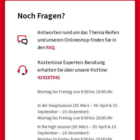
84,58 €
52,82
Noch Fragen?
In den Warenkorb
10.11.2025
Antworten rund um das Thema Reifen
und unseren Onlineshop finden Sie in
Verifizierter Kauf
den
FAQ
.
Kostenlose Experten-Beratung
Guter preis
erhalten Sie über unsere Hotline:
019287042
Montag bis Freitag von 8:00 bis 18:00 Uhr
29.08.2025
In der Hauptsaison (30. März – 30. April & 15.
Verifizierter Kauf
September – 10. Dezember):
Montag bis Freitag von 8:00 bis 20:00 Uhr
In the high season (30. März – 30. April & 15.
September – 10. Dezember):
Monday to Friday from 8:00 bis 20:00 Uhr