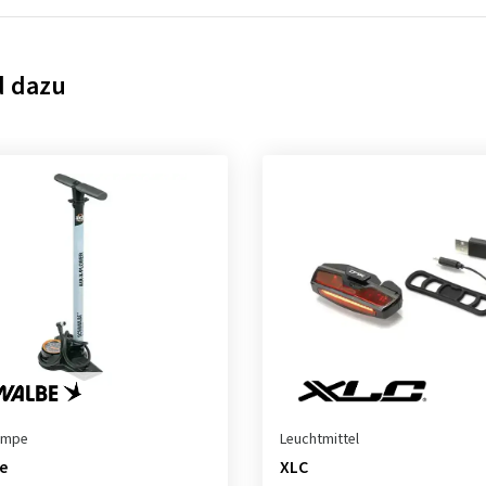
d dazu
umpe
Leuchtmittel
e
XLC