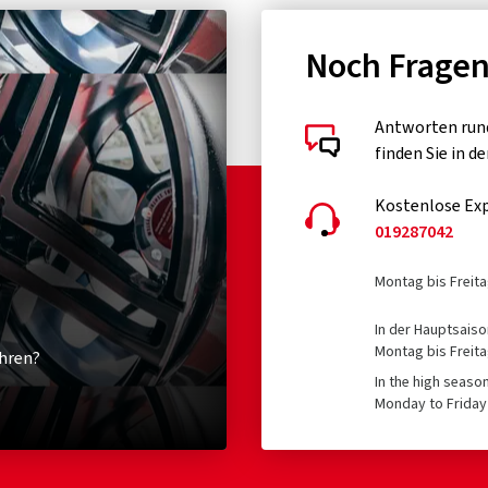
Noch Frage
Antworten run
finden Sie in d
Kostenlose Exp
019287042
Montag bis Freita
In der Hauptsaiso
Montag bis Freita
hren?
In the high seaso
Monday to Friday 