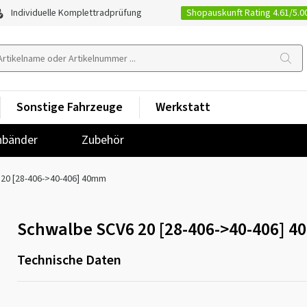
Shopauskunft Rating 4.61/5.0
Individuelle Komplettradprüfung
Sonstige Fahrzeuge
Werkstatt
nbänder
Zubehör
 20 [28-406->40-406] 40mm
Schwalbe SCV6 20 [28-406->40-406] 
Technische Daten