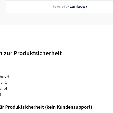
Powered by
 zur Produktsicherheit
r
 GmbH
tr. 1
shof
d
ür Produktsicherheit (kein Kundensupport)