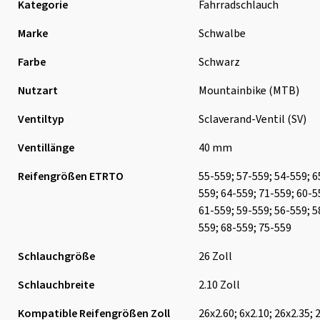
Kategorie
Fahrradschlauch
Marke
Schwalbe
Farbe
Schwarz
Nutzart
Mountainbike (MTB)
Ventiltyp
Sclaverand-Ventil (SV)
Ventillänge
40 mm
Reifengrößen ETRTO
55-559; 57-559; 54-559; 6
559; 64-559; 71-559; 60-5
61-559; 59-559; 56-559; 5
559; 68-559; 75-559
Schlauchgröße
26 Zoll
Schlauchbreite
2.10 Zoll
Kompatible Reifengrößen Zoll
26x2.60; 6x2.10; 26x2.35; 