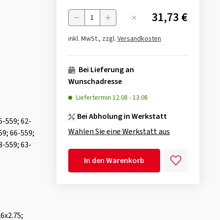
31,73 €
Menge
inkl. MwSt., zzgl.
Versandkosten
Bei Lieferung an
Wunschadresse
Liefertermin
12.08
-
13.08
Bei Abholung in Werkstatt
5-559; 62-
Wählen Sie eine Werkstatt aus
59; 66-559;
8-559; 63-
In den Warenkorb
26x2.75;