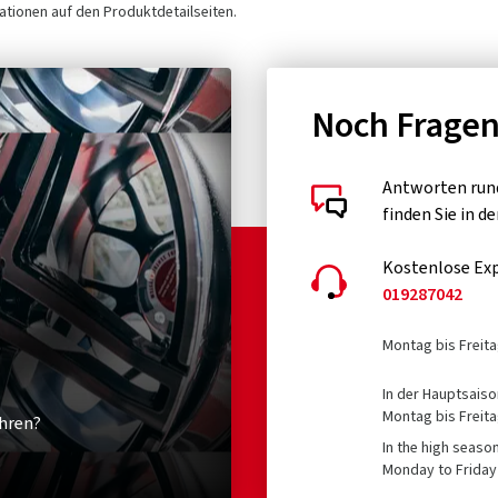
tionen auf den Produktdetailseiten.
Noch Frage
Antworten run
finden Sie in d
Kostenlose Exp
019287042
Montag bis Freita
In der Hauptsaiso
Montag bis Freita
hren?
In the high seaso
Monday to Friday 