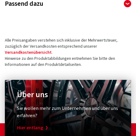
Passend dazu
Apollo Tyres (Germany) GmbH
Rheinstr. 103
56179 Vallendar
Deutschland
Alle Preisangaben verstehen sich inklusive der Mehrwertsteuer,
Kontakt für Produktsicherheit (kein
zuzüglich der Versandkosten entsprechend unserer
Kundensupport)
Versandkostenübersicht
.
Hinweise zu den Produktabbildungen entnehmen Sie bitte den
E-Mail:
customer.de@apollotyres.com
Informationen auf den Produktdetailseiten.
Über uns
Diebstahlschutz & Sicherheit
Sonstige
XLC
Schwal
Sie wollen mehr zum Unternehmen und über uns
Zahlenspiralkabelschloss
Conver
erfahren?
RonaldBiggs Ø 10 mm Länge 185 mm
Umrüst
Hier entlang