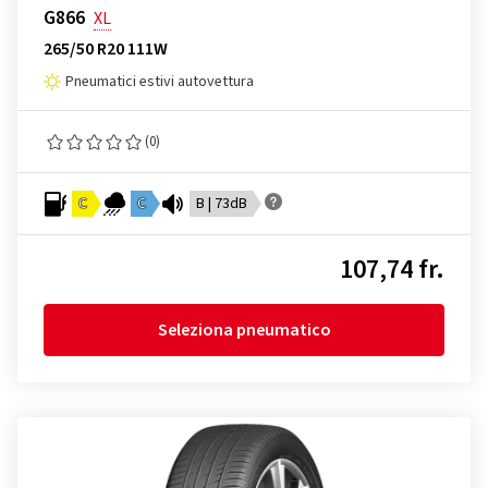
G866
XL
265/50 R20 111W
Pneumatici estivi autovettura
(0)
C
C
B | 73dB
107,74 fr.
Seleziona pneumatico