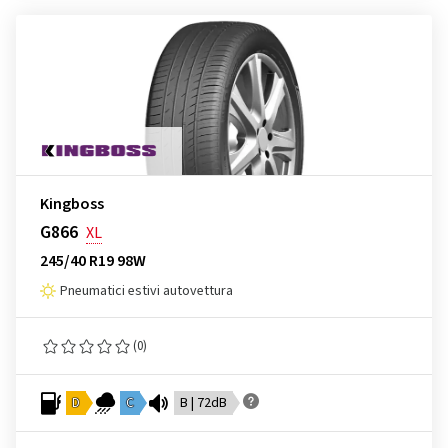
Kingboss
G866
XL
245/40 R19 98W
Pneumatici estivi autovettura
(0)
D
C
B | 72dB