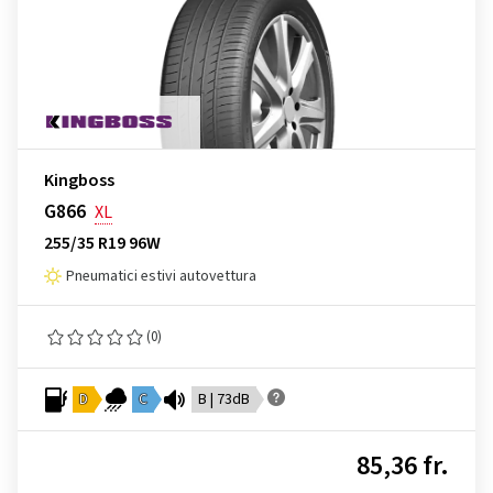
Kingboss
G866
XL
255/35 R19 96W
Pneumatici estivi autovettura
(0)
D
C
B | 73dB
85,36 fr.