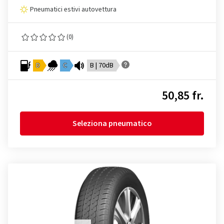
Pneumatici estivi autovettura
(0)
D
C
B | 70dB
50,85 fr.
Seleziona pneumatico