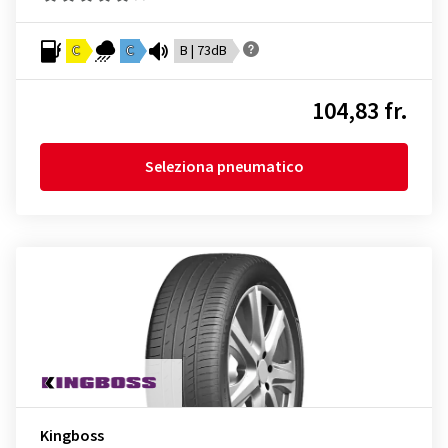
C
C
B | 73dB
104,83 fr.
Seleziona pneumatico
Kingboss