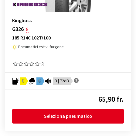
Kingboss
G326
8
185 R14C 102T/100
Pneumatici estivi furgone
(0)
C
C
B | 72dB
65,90 fr.
Seleziona pneumatico