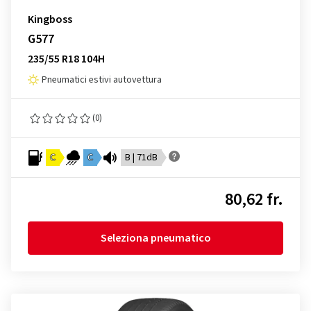
Kingboss
G577
235/55 R18 104H
Pneumatici estivi autovettura
(0)
C
C
B | 71dB
80,62 fr.
Seleziona pneumatico