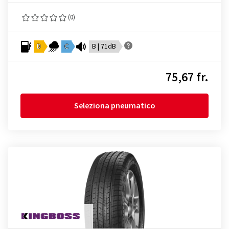
(0)
D
C
B | 71dB
75,67 fr.
Seleziona pneumatico