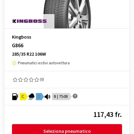
Kingboss
G866
285/35 R22 106W
Pneumatici estivi autovettura
(0)
C
C
B | 75dB
117,43 fr.
Seleziona pneumatico