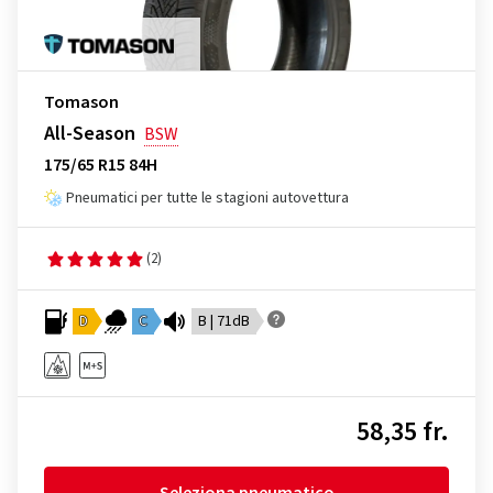
Tomason
All-Season
BSW
175/65 R15 84H
Pneumatici per tutte le stagioni autovettura
(2)
D
C
B | 71dB
58,35 fr.