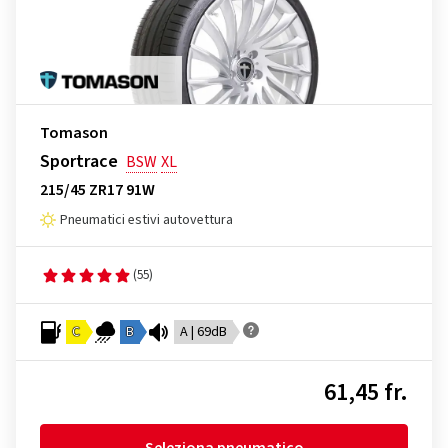
Tomason
Sportrace
BSW
XL
215/45 ZR17 91W
Pneumatici estivi autovettura
(55)
C
B
A | 69dB
61,45 fr.