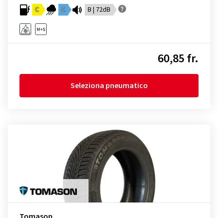
C
C
B | 72dB
60,85 fr.
Seleziona pneumatico
Tomason