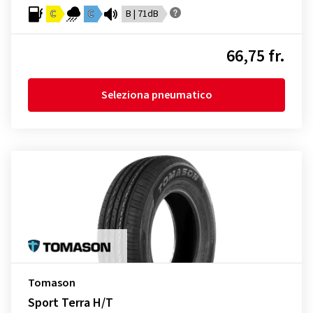
C
C
B | 71dB
66,75 fr.
Seleziona pneumatico
Tomason
Sport Terra H/T