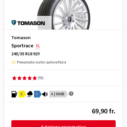
Tomason
Sportrace
XL
245/35 R18 92Y
Pneumatici estivi autovettura
(55)
C
B
A | 69dB
69,90 fr.