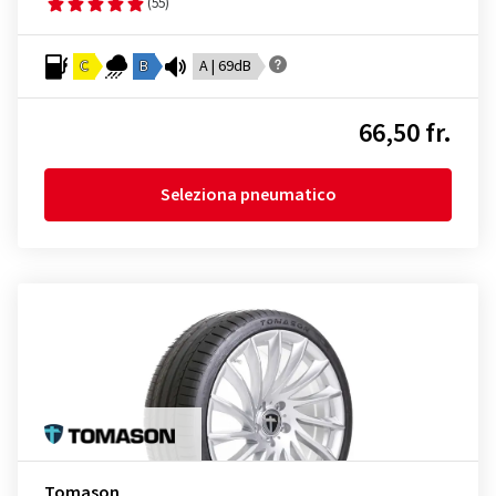
(55)
C
B
A | 69dB
66,50 fr.
Seleziona pneumatico
Tomason