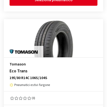
Seleziona pneumatico
Tomason
Eco Trans
195/80 R14C 106S/104S
Pneumatici estivi furgone
(0)