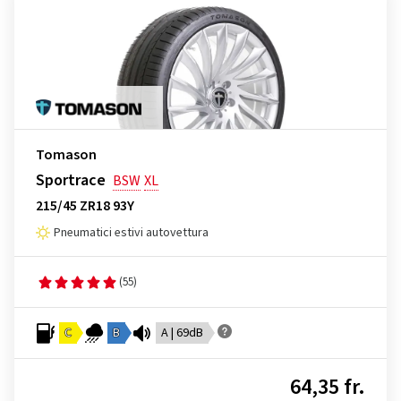
Tomason
Sportrace
BSW
XL
215/45 ZR18 93Y
Pneumatici estivi autovettura
(55)
C
B
A | 69dB
64,35 fr.