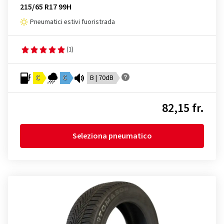
215/65 R17 99H
Pneumatici estivi fuoristrada
(1)
C
C
B | 70dB
82,15 fr.
Seleziona pneumatico