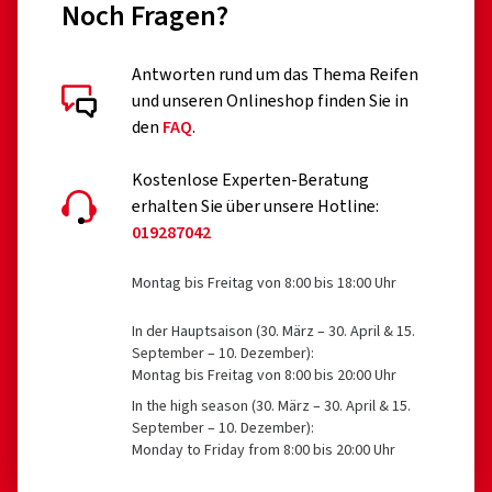
Noch Fragen?
Erweiterung der EU VO 2020/740 erfolgt ist)
professionelle Off-Road-Reifen
Antworten rund um das Thema Reifen
und unseren Onlineshop finden Sie in
Rennreifen
Kundenbewertungen im Detail
den
FAQ
.
Reifen mit Zusatzvorrichtungen zur Verbesserung der
Traktion, z.B. Spikereifen
Kostenlose Experten-Beratung
erhalten Sie über unsere Hotline:
Notreifen des Typs T
019287042
01.12.2025
Reifen mit einer zulässigen Geschwindigkeit unter 80
Montag bis Freitag von 8:00 bis 18:00 Uhr
km/h
Verifizierter Kauf
Reifen für Felgen mit einem Nenndurchmesser ≤ 254
In der Hauptsaison (30. März – 30. April & 15.
Andrew R., Deutschland
September – 10. Dezember):
mm oder ≥ 635 mm
Montag bis Freitag von 8:00 bis 20:00 Uhr
Habe meine 16-Zoll-Sommerreifen (Originalreifen)
In the high season (30. März – 30. April & 15.
ersetzt, bin bisher sehr zufrieden damit.
September – 10. Dezember):
Monday to Friday from 8:00 bis 20:00 Uhr
Dimension:
185/50 R16 81H
Fahrstil:
Stadt
Kumho
2165363