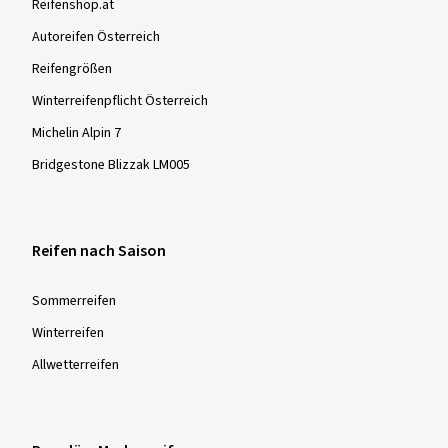
Reifenshop.at
Bitte beachten Sie:
Ø Durchschnittliche Jahresfahrleistung:
3000 km
Für alle ab dem 1.1. 2018 hergestellten Winter- und
Autoreifen Österreich
Ganzjahresreifen ist in der EU das Alpine Symbol Pflicht. So
Reifengrößen
gekennzeichnete Reifen werden in einem standardisierten
Winterreifenpflicht Österreich
und weltweit anerkannten Testverfahren auf Ihre
Schneeeigenschaften hin geprüft und müssen vorgegebene
Mehr Bewertungen anzeigen
Michelin Alpin 7
Mindestanforderungen erfüllen. Diese Reifen sind bei
Bridgestone Blizzak LM005
winterlichen Bedingungen - Schnee, vereisten Fahrbahnen
sowie niedrigen Temperaturen - besonders leistungsfähig in
Bezug auf Sicherheit und Fahrkontrolle.
Reifen nach Saison
Sommer­reifen
Winter­reifen
Allwetter­reifen