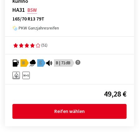
Kumho
HA31
BSW
165/70 R13 79T
PKW Ganzjahresreifen
(51)
D
C
B | 71dB
49,28 €
Reifen wählen