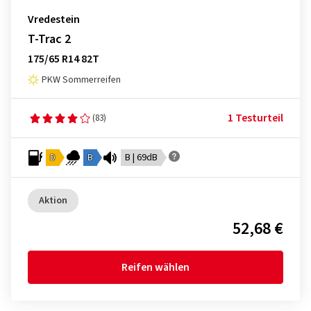
Vredestein
T-Trac 2
175/65 R14 82T
PKW Sommerreifen
1 Testurteil
(83)
D
B
B | 69dB
Aktion
52,68 €
Reifen wählen