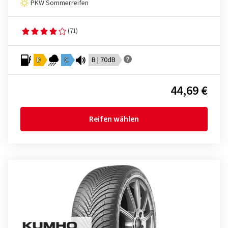
PKW Sommerreifen
(71)
D
C
B | 70dB
44,69 €
Reifen wählen