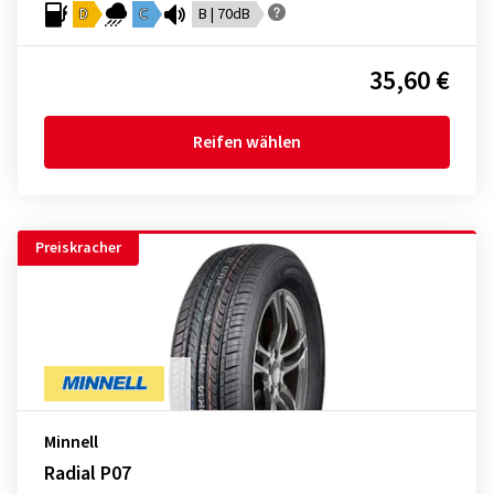
D
C
B | 70dB
35,60 €
Reifen wählen
Preiskracher
Minnell
Radial P07