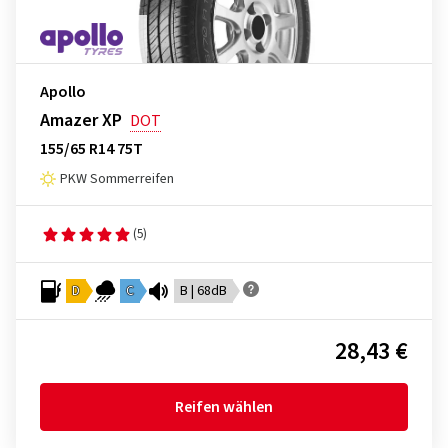
Apollo
Amazer XP
DOT
155/65 R14 75T
PKW Sommerreifen
(5)
D
C
B | 68dB
28,43 €
Reifen wählen