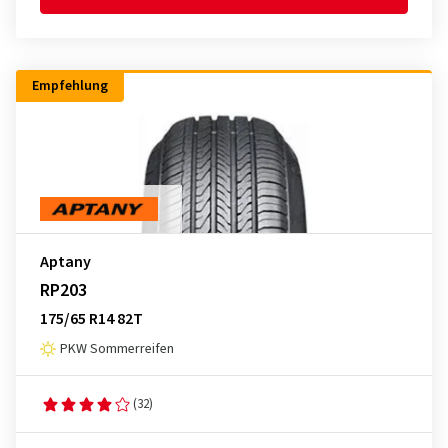
Empfehlung
Aptany
RP203
175/65 R14 82T
PKW Sommerreifen
(32)