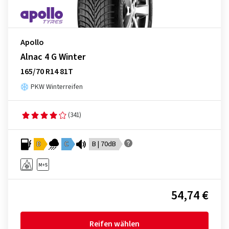
Apollo
Alnac 4 G Winter
165/70 R14 81T
PKW Winterreifen
(341)
D
C
B | 70dB
54,74 €
Reifen wählen