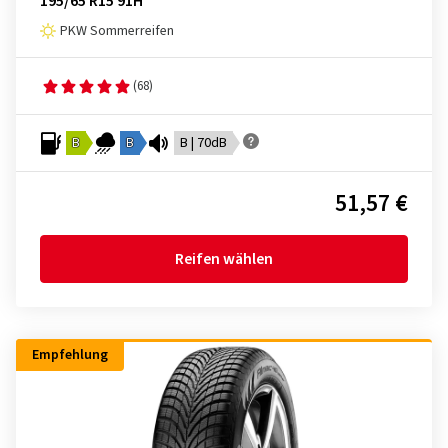
195/65 R15 91H
PKW Sommerreifen
(68)
B
B
B | 70dB
51,57 €
Reifen wählen
Empfehlung