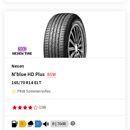
Nexen
N'blue HD Plus
BSW
165/70 R14 81T
PKW Sommerreifen
(238)
D
B
B | 70dB