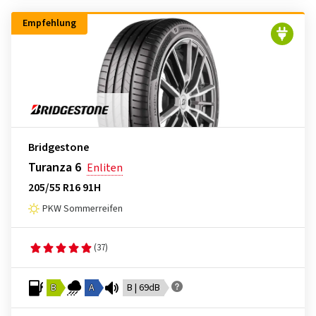
Empfehlung
Bridgestone
Turanza 6
Enliten
205/55 R16 91H
PKW Sommerreifen
(37)
B
A
B | 69dB