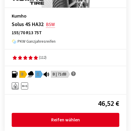
Kumho
Solus 4S HA32
BSW
155/70 R13 75T
PKW Ganzjahresreifen
(112)
D
C
B | 71dB
46,52 €
Reifen wählen