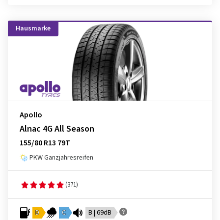
Hausmarke
Apollo
Alnac 4G All Season
155/80 R13 79T
PKW Ganzjahresreifen
(371)
D
C
B | 69dB