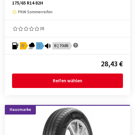
175/65 R14 82H
PKW Sommerreifen
(0)
D
C
B | 70dB
28,43 €
Reifen wählen
Hausmarke