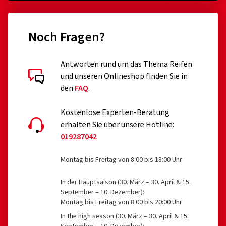
dem 1. Oktober 1990 erfolgte
runderneuerte Reifen (bis eine entsprechende
Noch Fragen?
Erweiterung der EU VO 2020/740 erfolgt ist)
professionelle Off-Road-Reifen
Antworten rund um das Thema Reifen
und unseren Onlineshop finden Sie in
Rennreifen
Kundenbewertungen im Detail
den
FAQ
.
Reifen mit Zusatzvorrichtungen zur Verbesserung der
Traktion, z.B. Spikereifen
Kostenlose Experten-Beratung
erhalten Sie über unsere Hotline:
Notreifen des Typs T
019287042
18.05.2026
Reifen mit einer zulässigen Geschwindigkeit unter 80
Montag bis Freitag von 8:00 bis 18:00 Uhr
km/h
Verifizierter Kauf
Reifen für Felgen mit einem Nenndurchmesser ≤ 254
In der Hauptsaison (30. März – 30. April & 15.
Annett J., Deutschland
September – 10. Dezember):
mm oder ≥ 635 mm
Montag bis Freitag von 8:00 bis 20:00 Uhr
Ich bin sehr zufrieden mit der Qualität der Reifen.
In the high season (30. März – 30. April & 15.