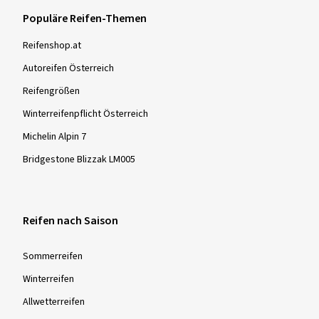
Ø Durchschnittliche Jahresfahrleistung:
15000 km
Populäre Reifen-Themen
Reifenshop.at
Autoreifen Österreich
Mehr Bewertungen anzeigen
Reifengrößen
Winterreifenpflicht Österreich
Michelin Alpin 7
Bridgestone Blizzak LM005
Reifen nach Saison
Sommer­reifen
Winter­reifen
Allwetter­reifen